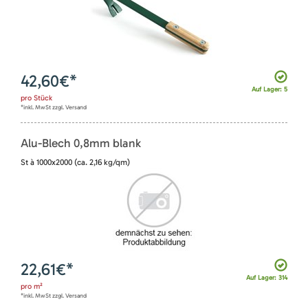
42,60
€*
Auf Lager: 5
pro
Stück
*inkl. MwSt zzgl. Versand
Alu-Blech 0,8mm blank
St à 1000x2000 (ca. 2,16 kg/qm)
22,61
€*
Auf Lager: 314
pro
m²
*inkl. MwSt zzgl. Versand