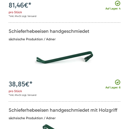
81,46
€*
Auf Lager: 4
pro
Stück
*inkl. MwSt zzgl. Versand
Schieferhebeeisen handgeschmiedet
sächsische Produktion / Adner
38,85
€*
Auf Lager: 6
pro
Stück
*inkl. MwSt zzgl. Versand
Schieferhebeeisen handgeschmiedet mit Holzgriff
sächsische Produktion / Adner