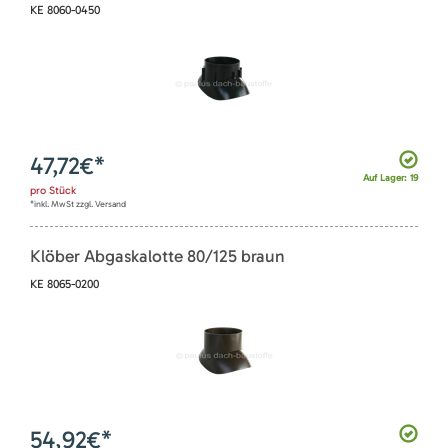
KE 8060-0450
47,72
€*
Auf Lager: 19
pro
Stück
*inkl. MwSt zzgl. Versand
Klöber Abgaskalotte 80/125 braun
KE 8065-0200
54,92
€*