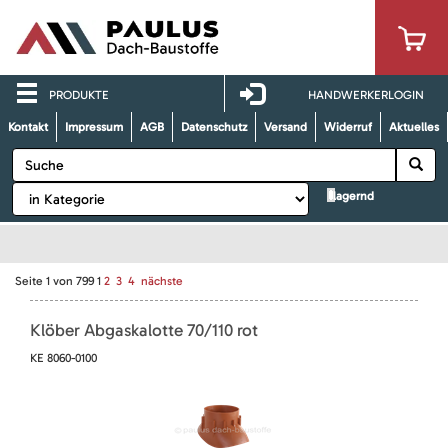
PRODUKTE
HANDWERKERLOGIN
Kontakt
Impressum
AGB
Datenschutz
Versand
Widerruf
Aktuelles
lagernd
Seite
1
von
799
1
2
3
4
nächste
Klöber Abgaskalotte 70/110 rot
KE 8060-0100