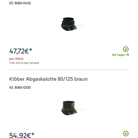
KE 8060-0450
47,72
€*
Auf Lager: 19
pro
Stück
*inkl. MwSt zzgl. Versand
Klöber Abgaskalotte 80/125 braun
KE 8065-0200
54,92
€*