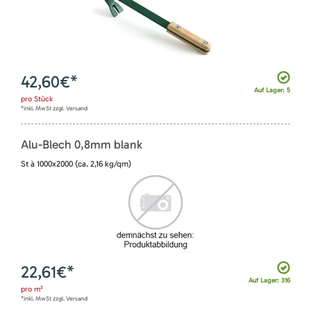
42,60
€*
Auf Lager: 5
pro
Stück
*inkl. MwSt zzgl. Versand
Alu-Blech 0,8mm blank
St à 1000x2000 (ca. 2,16 kg/qm)
22,61
€*
Auf Lager: 316
pro
m²
*inkl. MwSt zzgl. Versand