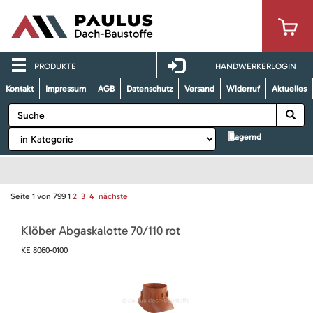
PRODUKTE
HANDWERKERLOGIN
Kontakt
Impressum
AGB
Datenschutz
Versand
Widerruf
Aktuelles
lagernd
Seite
1
von
799
1
2
3
4
nächste
Klöber Abgaskalotte 70/110 rot
KE 8060-0100