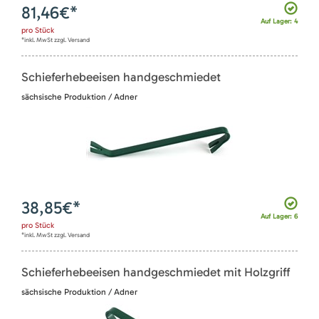
81,46
€*
Auf Lager: 4
pro
Stück
*inkl. MwSt zzgl. Versand
Schieferhebeeisen handgeschmiedet
sächsische Produktion / Adner
38,85
€*
Auf Lager: 6
pro
Stück
*inkl. MwSt zzgl. Versand
Schieferhebeeisen handgeschmiedet mit Holzgriff
sächsische Produktion / Adner