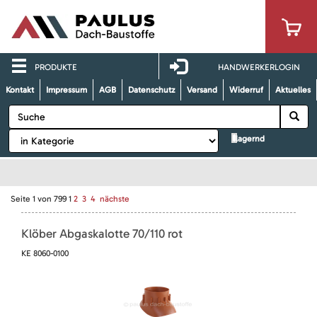
PRODUKTE
HANDWERKERLOGIN
Kontakt
Impressum
AGB
Datenschutz
Versand
Widerruf
Aktuelles
lagernd
Seite
1
von
799
1
2
3
4
nächste
Klöber Abgaskalotte 70/110 rot
KE 8060-0100