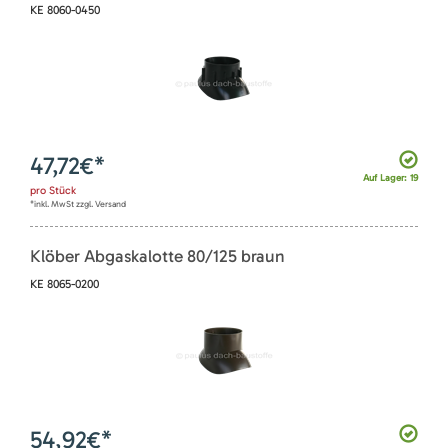
KE 8060-0450
47,72
€*
Auf Lager: 19
pro
Stück
*inkl. MwSt zzgl. Versand
Klöber Abgaskalotte 80/125 braun
KE 8065-0200
54,92
€*