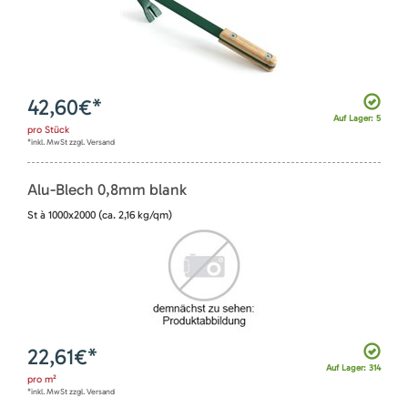
42,60
€*
Auf Lager: 5
pro
Stück
*inkl. MwSt zzgl. Versand
Alu-Blech 0,8mm blank
St à 1000x2000 (ca. 2,16 kg/qm)
22,61
€*
Auf Lager: 314
pro
m²
*inkl. MwSt zzgl. Versand