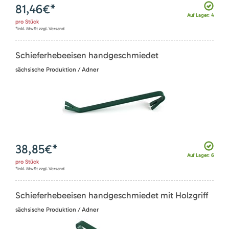
81,46
€*
Auf Lager: 4
pro
Stück
*inkl. MwSt zzgl. Versand
Schieferhebeeisen handgeschmiedet
sächsische Produktion / Adner
38,85
€*
Auf Lager: 6
pro
Stück
*inkl. MwSt zzgl. Versand
Schieferhebeeisen handgeschmiedet mit Holzgriff
sächsische Produktion / Adner