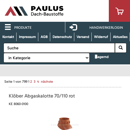
PRODUKTE
HANDWERKERLOGIN
Kontakt
Impressum
AGB
Datenschutz
Versand
Widerruf
Aktuelles
lagernd
Seite
1
von
799
1
2
3
4
nächste
Klöber Abgaskalotte 70/110 rot
KE 8060-0100