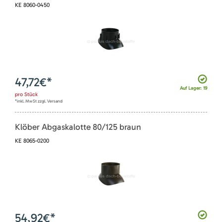
KE 8060-0450
47,72
€*
Auf Lager: 19
pro
Stück
*inkl. MwSt zzgl. Versand
Klöber Abgaskalotte 80/125 braun
KE 8065-0200
54,92
€*