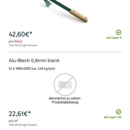
42,60
€*
Auf Lager: 5
pro
Stück
*inkl. MwSt zzgl. Versand
Alu-Blech 0,8mm blank
St à 1000x2000 (ca. 2,16 kg/qm)
22,61
€*
Auf Lager: 314
pro
m²
*inkl. MwSt zzgl. Versand