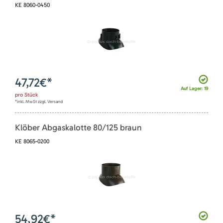
KE 8060-0450
47,72
€*
Auf Lager: 19
pro
Stück
*inkl. MwSt zzgl. Versand
Klöber Abgaskalotte 80/125 braun
KE 8065-0200
54,92
€*