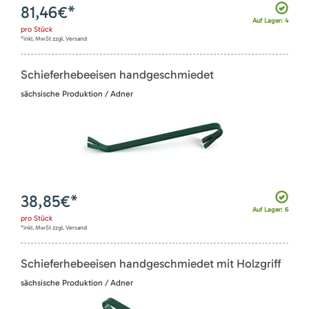
81,46
€*
Auf Lager: 4
pro
Stück
*inkl. MwSt zzgl. Versand
Schieferhebeeisen handgeschmiedet
sächsische Produktion / Adner
38,85
€*
Auf Lager: 6
pro
Stück
*inkl. MwSt zzgl. Versand
Schieferhebeeisen handgeschmiedet mit Holzgriff
sächsische Produktion / Adner