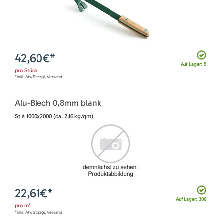
42,60
€*
Auf Lager: 5
pro
Stück
*inkl. MwSt zzgl. Versand
Alu-Blech 0,8mm blank
St à 1000x2000 (ca. 2,16 kg/qm)
22,61
€*
Auf Lager: 306
pro
m²
*inkl. MwSt zzgl. Versand