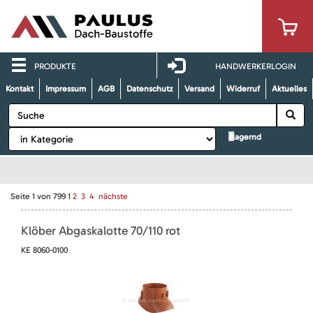
PRODUKTE
HANDWERKERLOGIN
Kontakt
Impressum
AGB
Datenschutz
Versand
Widerruf
Aktuelles
lagernd
Seite
1
von
799
1
2
3
4
nächste
Klöber Abgaskalotte 70/110 rot
KE 8060-0100