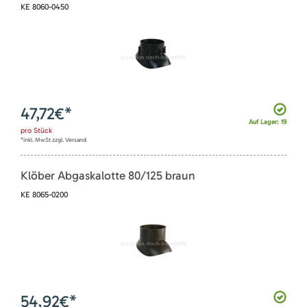
KE 8060-0450
47,72
€*
Auf Lager: 19
pro
Stück
*inkl. MwSt zzgl. Versand
Klöber Abgaskalotte 80/125 braun
KE 8065-0200
54,92
€*