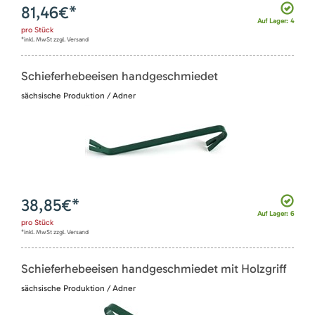
81,46
€*
Auf Lager: 4
pro
Stück
*inkl. MwSt zzgl. Versand
Schieferhebeeisen handgeschmiedet
sächsische Produktion / Adner
38,85
€*
Auf Lager: 6
pro
Stück
*inkl. MwSt zzgl. Versand
Schieferhebeeisen handgeschmiedet mit Holzgriff
sächsische Produktion / Adner