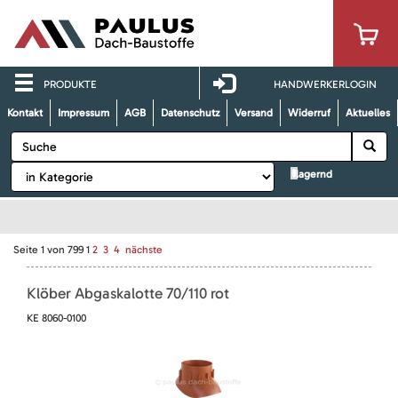
PRODUKTE
HANDWERKERLOGIN
Kontakt
Impressum
AGB
Datenschutz
Versand
Widerruf
Aktuelles
lagernd
Seite
1
von
799
1
2
3
4
nächste
Klöber Abgaskalotte 70/110 rot
KE 8060-0100