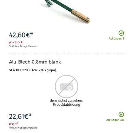
42,60
€*
Auf Lager: 5
pro
Stück
*inkl. MwSt zzgl. Versand
Alu-Blech 0,8mm blank
St à 1000x2000 (ca. 2,16 kg/qm)
22,61
€*
Auf Lager: 314
pro
m²
*inkl. MwSt zzgl. Versand