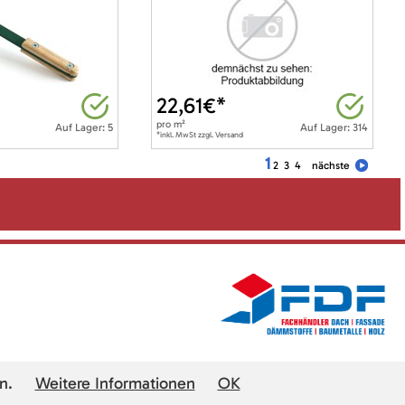
22,61
€*
pro
m²
Auf Lager: 5
Auf Lager: 314
*inkl. MwSt zzgl. Versand
1
2
3
4
nächste
n.
Weitere Informationen
OK