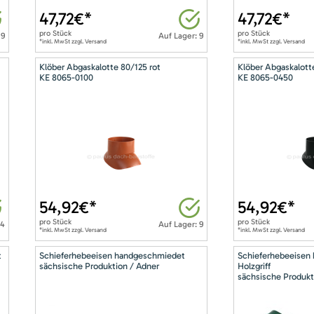
47,72
€*
47,72
€*
pro
Stück
pro
Stück
 9
Auf Lager: 9
*inkl. MwSt zzgl. Versand
*inkl. MwSt zzgl. Versand
Klöber Abgaskalotte 80/125 rot
Klöber Abgaskalott
KE 8065-0100
KE 8065-0450
54,92
€*
54,92
€*
pro
Stück
pro
Stück
14
Auf Lager: 9
*inkl. MwSt zzgl. Versand
*inkl. MwSt zzgl. Versand
t
Schieferhebeeisen handgeschmiedet
Schieferhebeeisen
sächsische Produktion / Adner
Holzgriff
sächsische Produkt