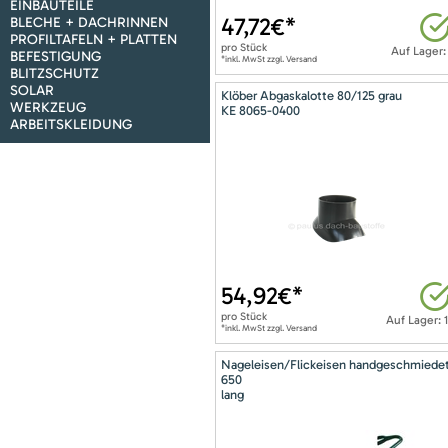
EINBAUTEILE
47,72
€*
BLECHE + DACHRINNEN
PROFILTAFELN + PLATTEN
pro
Stück
Auf Lager:
BEFESTIGUNG
*inkl. MwSt zzgl. Versand
BLITZSCHUTZ
SOLAR
Klöber Abgaskalotte 80/125 grau
WERKZEUG
KE 8065-0400
ARBEITSKLEIDUNG
54,92
€*
pro
Stück
Auf Lager: 
*inkl. MwSt zzgl. Versand
Nageleisen/Flickeisen handgeschmiede
650
lang