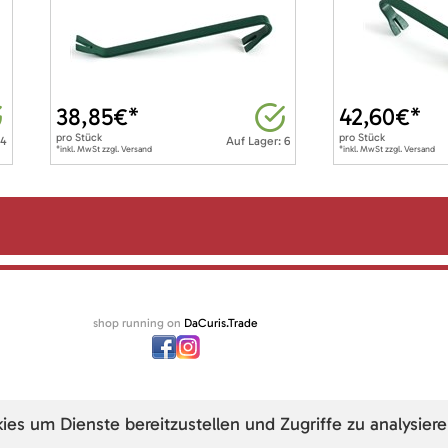
38,85
€*
42,60
€*
pro
Stück
pro
Stück
 4
Auf Lager: 6
*inkl. MwSt zzgl. Versand
*inkl. MwSt zzgl. Versand
shop running on
DaCuris.Trade
s um Dienste bereitzustellen und Zugriffe zu analysiere