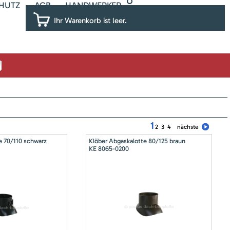
HUTZ
AGB
HANDWERKER
Ihr Warenkorb ist leer.
1
2
3
4
nächste
e 70/110 schwarz
Klöber Abgaskalotte 80/125 braun
KE 8065-0200