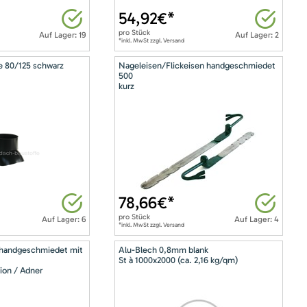
54,92
€*
pro
Stück
Auf Lager: 19
Auf Lager: 2
*inkl. MwSt zzgl. Versand
e 80/125 schwarz
Nageleisen/Flickeisen handgeschmiedet
500
kurz
78,66
€*
pro
Stück
Auf Lager: 6
Auf Lager: 4
*inkl. MwSt zzgl. Versand
 handgeschmiedet mit
Alu-Blech 0,8mm blank
St à 1000x2000 (ca. 2,16 kg/qm)
ion / Adner