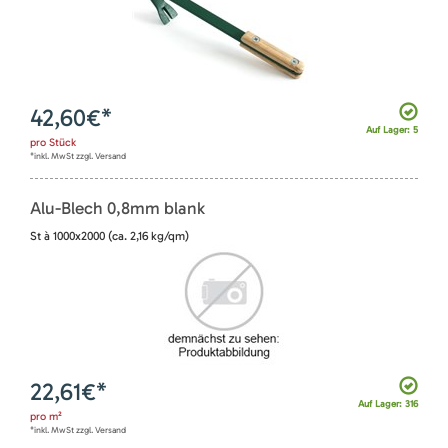
42,60
€*
Auf Lager: 5
pro
Stück
*inkl. MwSt zzgl. Versand
Alu-Blech 0,8mm blank
St à 1000x2000 (ca. 2,16 kg/qm)
22,61
€*
Auf Lager: 316
pro
m²
*inkl. MwSt zzgl. Versand