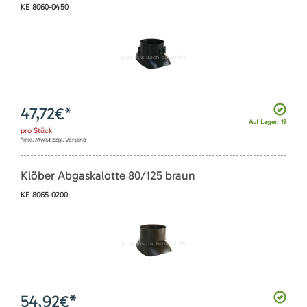
KE 8060-0450
47,72
€*
Auf Lager: 19
pro
Stück
*inkl. MwSt zzgl. Versand
Klöber Abgaskalotte 80/125 braun
KE 8065-0200
54,92
€*