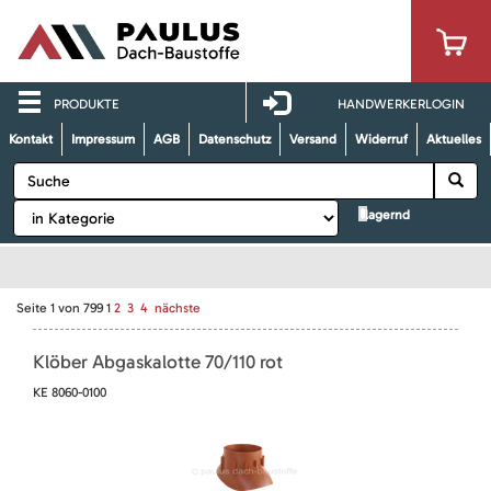
PRODUKTE
HANDWERKERLOGIN
Kontakt
Impressum
AGB
Datenschutz
Versand
Widerruf
Aktuelles
lagernd
Seite
1
von
799
1
2
3
4
nächste
Klöber Abgaskalotte 70/110 rot
KE 8060-0100