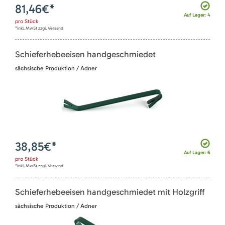
81,46
€*
Auf Lager: 4
pro
Stück
*inkl. MwSt zzgl. Versand
Schieferhebeeisen handgeschmiedet
sächsische Produktion / Adner
38,85
€*
Auf Lager: 6
pro
Stück
*inkl. MwSt zzgl. Versand
Schieferhebeeisen handgeschmiedet mit Holzgriff
sächsische Produktion / Adner