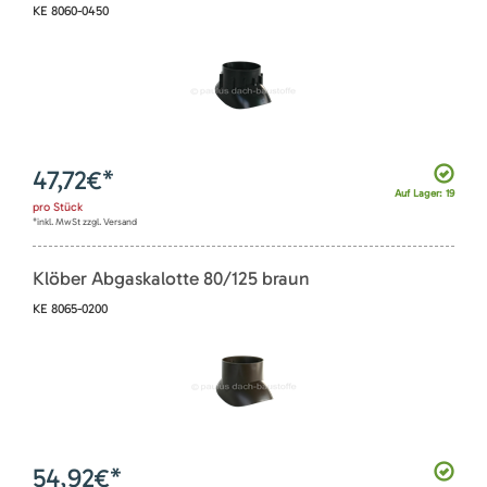
KE 8060-0450
47,72
€*
Auf Lager: 19
pro
Stück
*inkl. MwSt zzgl. Versand
Klöber Abgaskalotte 80/125 braun
KE 8065-0200
54,92
€*