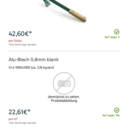
42,60
€*
Auf Lager: 5
pro
Stück
*inkl. MwSt zzgl. Versand
Alu-Blech 0,8mm blank
St à 1000x2000 (ca. 2,16 kg/qm)
22,61
€*
Auf Lager: 314
pro
m²
*inkl. MwSt zzgl. Versand