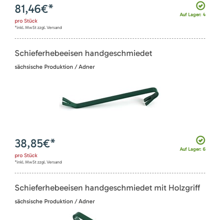
81,46
€*
Auf Lager: 4
pro
Stück
*inkl. MwSt zzgl. Versand
Schieferhebeeisen handgeschmiedet
sächsische Produktion / Adner
38,85
€*
Auf Lager: 6
pro
Stück
*inkl. MwSt zzgl. Versand
Schieferhebeeisen handgeschmiedet mit Holzgriff
sächsische Produktion / Adner