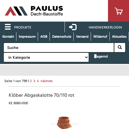
PRODUKTE
HANDWERKERLOGIN
Kontakt
Impressum
AGB
Datenschutz
Versand
Widerruf
Aktuelles
lagernd
Seite
1
von
799
1
2
3
4
nächste
Klöber Abgaskalotte 70/110 rot
KE 8060-0100