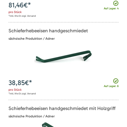
81,46
€*
Auf Lager: 4
pro
Stück
*inkl. MwSt zzgl. Versand
Schieferhebeeisen handgeschmiedet
sächsische Produktion / Adner
38,85
€*
Auf Lager: 6
pro
Stück
*inkl. MwSt zzgl. Versand
Schieferhebeeisen handgeschmiedet mit Holzgriff
sächsische Produktion / Adner