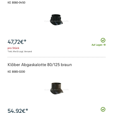
KE 8060-0450
47,72
€*
Auf Lager: 19
pro
Stück
*inkl. MwSt zzgl. Versand
Klöber Abgaskalotte 80/125 braun
KE 8065-0200
54,92
€*