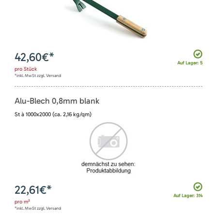
42,60
€*
Auf Lager: 5
pro
Stück
*inkl. MwSt zzgl. Versand
Alu-Blech 0,8mm blank
St à 1000x2000 (ca. 2,16 kg/qm)
22,61
€*
Auf Lager: 314
pro
m²
*inkl. MwSt zzgl. Versand