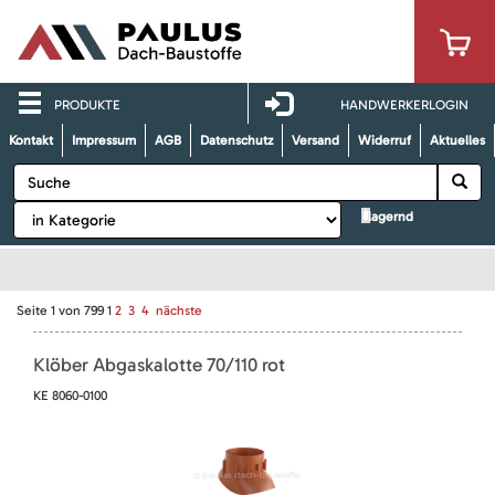
PRODUKTE
HANDWERKERLOGIN
Kontakt
Impressum
AGB
Datenschutz
Versand
Widerruf
Aktuelles
lagernd
Seite
1
von
799
1
2
3
4
nächste
Klöber Abgaskalotte 70/110 rot
KE 8060-0100