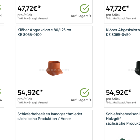
47,72
€*
47,72
€*
pro
Stück
pro
Stück
 9
Auf Lager: 9
*inkl. MwSt zzgl. Versand
*inkl. MwSt zzgl. Versand
Klöber Abgaskalotte 80/125 rot
Klöber Abgaskalott
KE 8065-0100
KE 8065-0450
54,92
€*
54,92
€*
pro
Stück
pro
Stück
14
Auf Lager: 9
*inkl. MwSt zzgl. Versand
*inkl. MwSt zzgl. Versand
t
Schieferhebeeisen handgeschmiedet
Schieferhebeeisen
sächsische Produktion / Adner
Holzgriff
sächsische Produkt