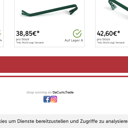
38,85
€*
42,60
€*
pro
Stück
pro
Stück
 4
Auf Lager: 6
*inkl. MwSt zzgl. Versand
*inkl. MwSt zzgl. Versand
shop running on
DaCuris.Trade
s um Dienste bereitzustellen und Zugriffe zu analysiere