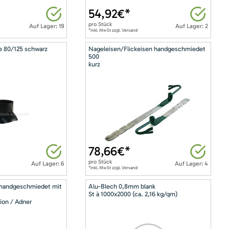
54,92
€*
pro
Stück
Auf Lager: 19
Auf Lager: 2
*inkl. MwSt zzgl. Versand
e 80/125 schwarz
Nageleisen/Flickeisen handgeschmiedet
500
kurz
78,66
€*
pro
Stück
Auf Lager: 6
Auf Lager: 4
*inkl. MwSt zzgl. Versand
 handgeschmiedet mit
Alu-Blech 0,8mm blank
St à 1000x2000 (ca. 2,16 kg/qm)
ion / Adner