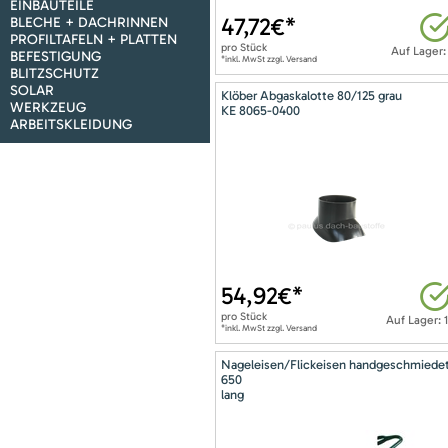
EINBAUTEILE
47,72
€*
BLECHE + DACHRINNEN
PROFILTAFELN + PLATTEN
pro
Stück
Auf Lager:
BEFESTIGUNG
*inkl. MwSt zzgl. Versand
BLITZSCHUTZ
SOLAR
Klöber Abgaskalotte 80/125 grau
WERKZEUG
KE 8065-0400
ARBEITSKLEIDUNG
54,92
€*
pro
Stück
Auf Lager: 
*inkl. MwSt zzgl. Versand
Nageleisen/Flickeisen handgeschmiede
650
lang