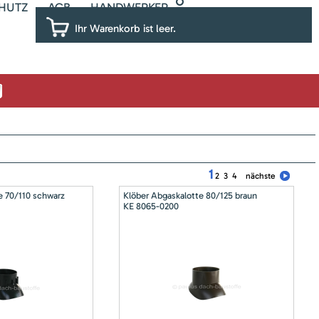
HUTZ
AGB
HANDWERKER
Ihr Warenkorb ist leer.
1
2
3
4
nächste
e 70/110 schwarz
Klöber Abgaskalotte 80/125 braun
KE 8065-0200