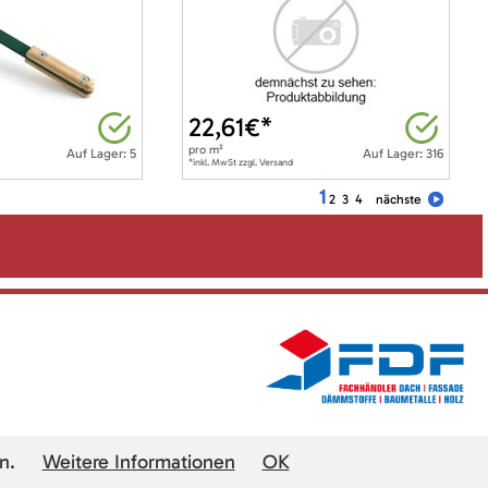
22,61
€*
pro
m²
Auf Lager: 5
Auf Lager: 316
*inkl. MwSt zzgl. Versand
1
2
3
4
nächste
n.
Weitere Informationen
OK