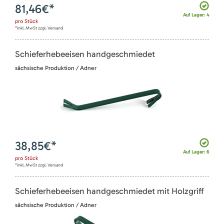
81,46
€*
Auf Lager: 4
pro
Stück
*inkl. MwSt zzgl. Versand
Schieferhebeeisen handgeschmiedet
sächsische Produktion / Adner
38,85
€*
Auf Lager: 6
pro
Stück
*inkl. MwSt zzgl. Versand
Schieferhebeeisen handgeschmiedet mit Holzgriff
sächsische Produktion / Adner