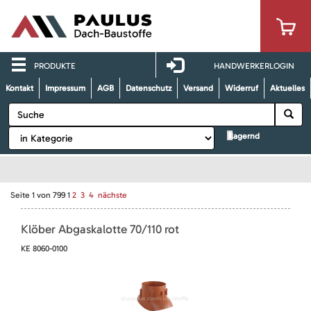
PRODUKTE
HANDWERKERLOGIN
Kontakt
Impressum
AGB
Datenschutz
Versand
Widerruf
Aktuelles
lagernd
Seite
1
von
799
1
2
3
4
nächste
Klöber Abgaskalotte 70/110 rot
KE 8060-0100