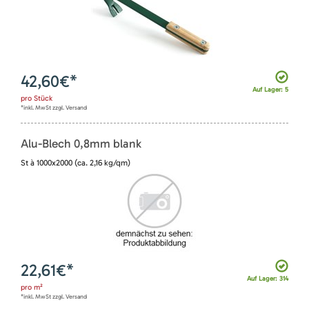
42,60
€*
Auf Lager: 5
pro
Stück
*inkl. MwSt zzgl. Versand
Alu-Blech 0,8mm blank
St à 1000x2000 (ca. 2,16 kg/qm)
22,61
€*
Auf Lager: 314
pro
m²
*inkl. MwSt zzgl. Versand