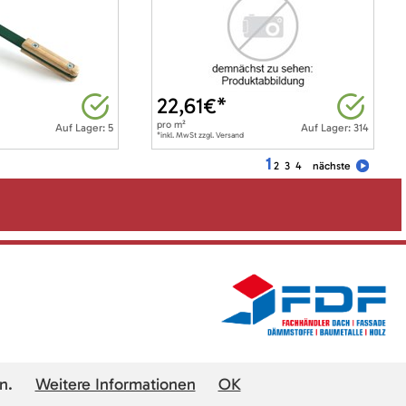
22,61
€*
pro
m²
Auf Lager: 5
Auf Lager: 314
*inkl. MwSt zzgl. Versand
1
2
3
4
nächste
n.
Weitere Informationen
OK