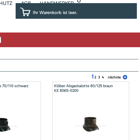
HUTZ
AGB
HANDWERKER
Ihr Warenkorb ist leer.
1
2
3
4
nächste
e 70/110 schwarz
Klöber Abgaskalotte 80/125 braun
KE 8065-0200