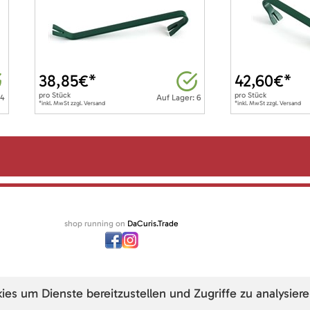
38,85
€*
42,60
€*
pro
Stück
pro
Stück
 4
Auf Lager: 6
*inkl. MwSt zzgl. Versand
*inkl. MwSt zzgl. Versand
shop running on
DaCuris.Trade
s um Dienste bereitzustellen und Zugriffe zu analysiere