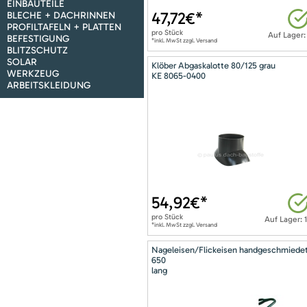
EINBAUTEILE
47,72
€*
BLECHE + DACHRINNEN
PROFILTAFELN + PLATTEN
pro
Stück
Auf Lager:
BEFESTIGUNG
*inkl. MwSt zzgl. Versand
BLITZSCHUTZ
SOLAR
Klöber Abgaskalotte 80/125 grau
WERKZEUG
KE 8065-0400
ARBEITSKLEIDUNG
54,92
€*
pro
Stück
Auf Lager: 
*inkl. MwSt zzgl. Versand
Nageleisen/Flickeisen handgeschmiede
650
lang