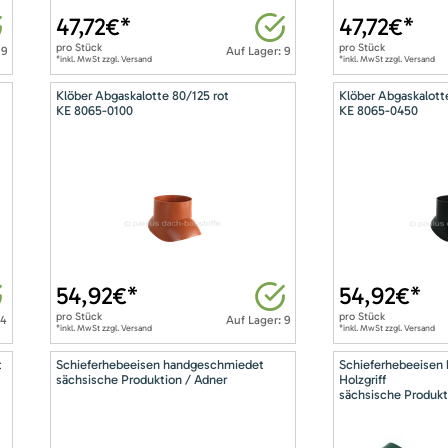
47,72
€*
47,72
€*
pro
Stück
pro
Stück
 9
Auf Lager: 9
*inkl. MwSt zzgl. Versand
*inkl. MwSt zzgl. Versand
Klöber Abgaskalotte 80/125 rot
Klöber Abgaskalott
KE 8065-0100
KE 8065-0450
54,92
€*
54,92
€*
pro
Stück
pro
Stück
14
Auf Lager: 9
*inkl. MwSt zzgl. Versand
*inkl. MwSt zzgl. Versand
t
Schieferhebeeisen handgeschmiedet
Schieferhebeeisen
sächsische Produktion / Adner
Holzgriff
sächsische Produkt