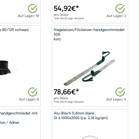
54,92
€*
pro
Stück
Auf Lager: 19
Auf Lager: 2
*inkl. MwSt zzgl. Versand
e 80/125 schwarz
Nageleisen/Flickeisen handgeschmiedet
500
kurz
78,66
€*
pro
Stück
Auf Lager: 6
Auf Lager: 4
*inkl. MwSt zzgl. Versand
 handgeschmiedet mit
Alu-Blech 0,8mm blank
St à 1000x2000 (ca. 2,16 kg/qm)
ion / Adner