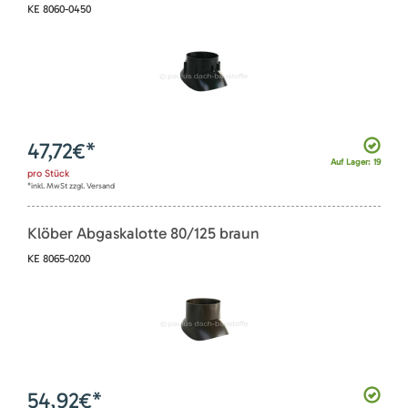
KE 8060-0450
47,72
€*
Auf Lager: 19
pro
Stück
*inkl. MwSt zzgl. Versand
Klöber Abgaskalotte 80/125 braun
KE 8065-0200
54,92
€*