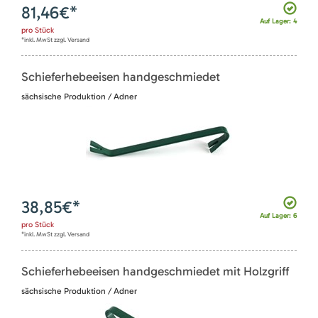
81,46
€*
Auf Lager: 4
pro
Stück
*inkl. MwSt zzgl. Versand
Schieferhebeeisen handgeschmiedet
sächsische Produktion / Adner
38,85
€*
Auf Lager: 6
pro
Stück
*inkl. MwSt zzgl. Versand
Schieferhebeeisen handgeschmiedet mit Holzgriff
sächsische Produktion / Adner