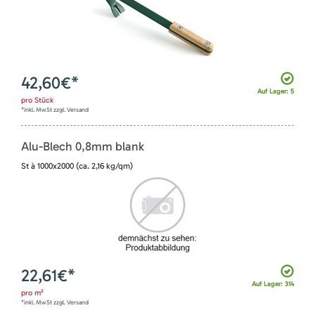
42,60
€*
Auf Lager: 5
pro
Stück
*inkl. MwSt zzgl. Versand
Alu-Blech 0,8mm blank
St à 1000x2000 (ca. 2,16 kg/qm)
22,61
€*
Auf Lager: 314
pro
m²
*inkl. MwSt zzgl. Versand