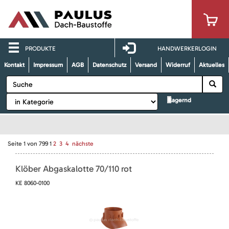
PRODUKTE
HANDWERKERLOGIN
Kontakt
Impressum
AGB
Datenschutz
Versand
Widerruf
Aktuelles
lagernd
Seite
1
von
799
1
2
3
4
nächste
Klöber Abgaskalotte 70/110 rot
KE 8060-0100