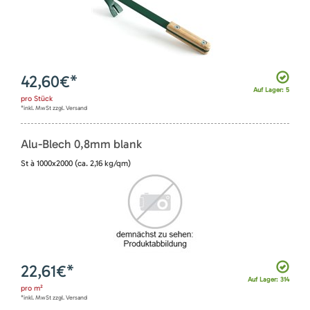
42,60
€*
Auf Lager: 5
pro
Stück
*inkl. MwSt zzgl. Versand
Alu-Blech 0,8mm blank
St à 1000x2000 (ca. 2,16 kg/qm)
22,61
€*
Auf Lager: 314
pro
m²
*inkl. MwSt zzgl. Versand