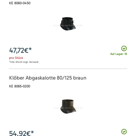
KE 8060-0450
47,72
€*
Auf Lager: 19
pro
Stück
*inkl. MwSt zzgl. Versand
Klöber Abgaskalotte 80/125 braun
KE 8065-0200
54,92
€*