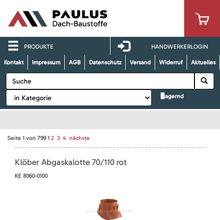
PRODUKTE
HANDWERKERLOGIN
Kontakt
Impressum
AGB
Datenschutz
Versand
Widerruf
Aktuelles
lagernd
Seite
1
von
799
1
2
3
4
nächste
Klöber Abgaskalotte 70/110 rot
KE 8060-0100