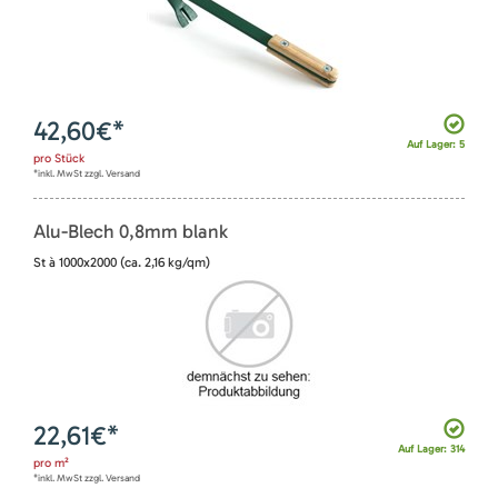
42,60
€*
Auf Lager: 5
pro
Stück
*inkl. MwSt zzgl. Versand
Alu-Blech 0,8mm blank
St à 1000x2000 (ca. 2,16 kg/qm)
22,61
€*
Auf Lager: 314
pro
m²
*inkl. MwSt zzgl. Versand