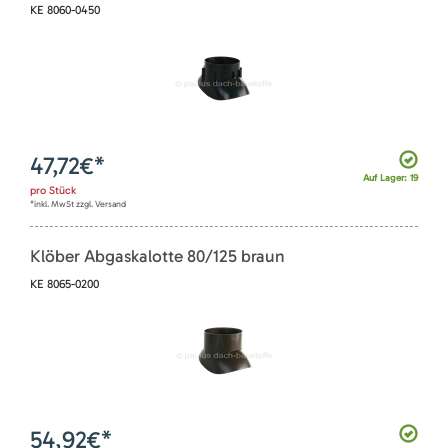
KE 8060-0450
47,72
€*
Auf Lager: 19
pro
Stück
*inkl. MwSt zzgl. Versand
Klöber Abgaskalotte 80/125 braun
KE 8065-0200
54,92
€*