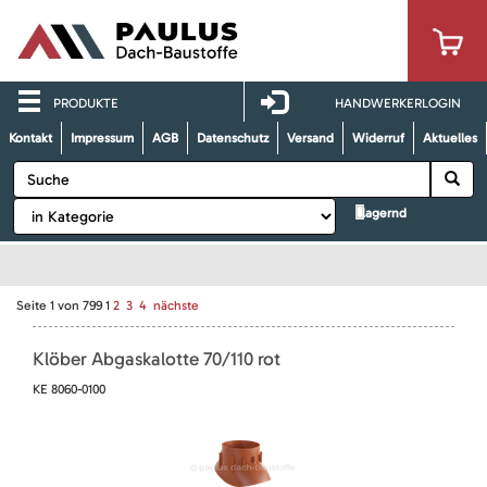
PRODUKTE
HANDWERKERLOGIN
Kontakt
Impressum
AGB
Datenschutz
Versand
Widerruf
Aktuelles
lagernd
Seite
1
von
799
1
2
3
4
nächste
Klöber Abgaskalotte 70/110 rot
KE 8060-0100