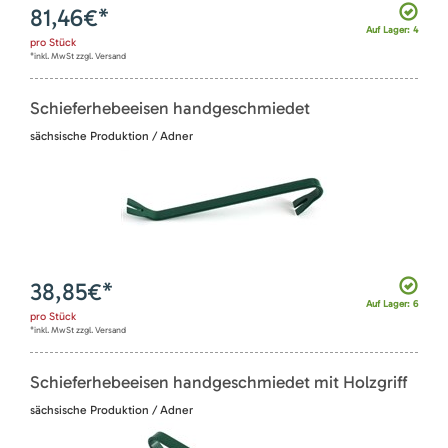
81,46
€*
Auf Lager: 4
pro
Stück
*inkl. MwSt zzgl. Versand
Schieferhebeeisen handgeschmiedet
sächsische Produktion / Adner
38,85
€*
Auf Lager: 6
pro
Stück
*inkl. MwSt zzgl. Versand
Schieferhebeeisen handgeschmiedet mit Holzgriff
sächsische Produktion / Adner