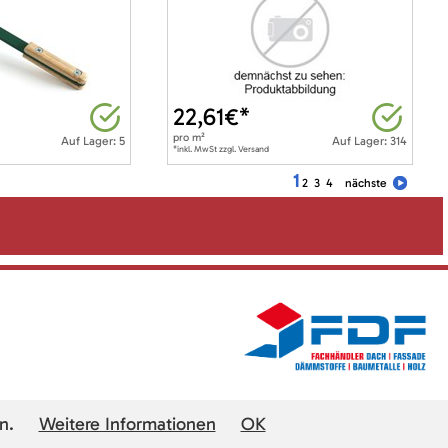
22,61
€*
pro
m²
Auf Lager: 5
Auf Lager: 314
*inkl. MwSt zzgl. Versand
1
2
3
4
nächste
n.
Weitere Informationen
OK