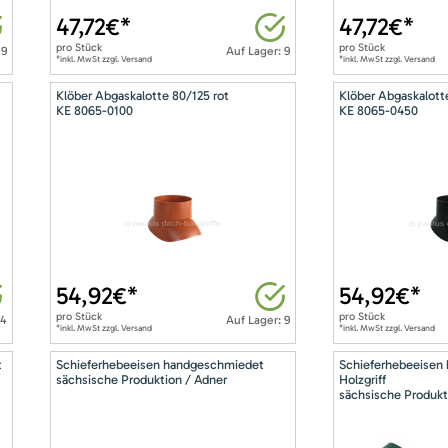
47,72
€*
47,72
€*
pro
Stück
pro
Stück
 9
Auf Lager: 9
*inkl. MwSt zzgl. Versand
*inkl. MwSt zzgl. Versand
Klöber Abgaskalotte 80/125 rot
Klöber Abgaskalott
KE 8065-0100
KE 8065-0450
54,92
€*
54,92
€*
pro
Stück
pro
Stück
14
Auf Lager: 9
*inkl. MwSt zzgl. Versand
*inkl. MwSt zzgl. Versand
t
Schieferhebeeisen handgeschmiedet
Schieferhebeeisen
sächsische Produktion / Adner
Holzgriff
sächsische Produkt