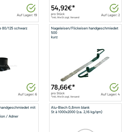
54,92
€*
pro
Stück
Auf Lager: 19
Auf Lager: 2
*inkl. MwSt zzgl. Versand
e 80/125 schwarz
Nageleisen/Flickeisen handgeschmiedet
500
kurz
78,66
€*
pro
Stück
Auf Lager: 6
Auf Lager: 4
*inkl. MwSt zzgl. Versand
 handgeschmiedet mit
Alu-Blech 0,8mm blank
St à 1000x2000 (ca. 2,16 kg/qm)
ion / Adner