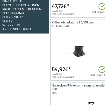
EINBAUTEILE
47,72
€*
BLECHE + DACHRINNEN
PROFILTAFELN + PLATTEN
pro
Stück
Auf Lager:
BEFESTIGUNG
*inkl. MwSt zzgl. Versand
BLITZSCHUTZ
SOLAR
Klöber Abgaskalotte 80/125 grau
WERKZEUG
KE 8065-0400
ARBEITSKLEIDUNG
54,92
€*
pro
Stück
Auf Lager: 
*inkl. MwSt zzgl. Versand
Nageleisen/Flickeisen handgeschmiede
650
lang