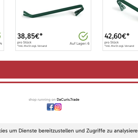
38,85
€*
42,60
€*
pro
Stück
pro
Stück
 4
Auf Lager: 6
*inkl. MwSt zzgl. Versand
*inkl. MwSt zzgl. Versand
shop running on
DaCuris.Trade
s um Dienste bereitzustellen und Zugriffe zu analysiere