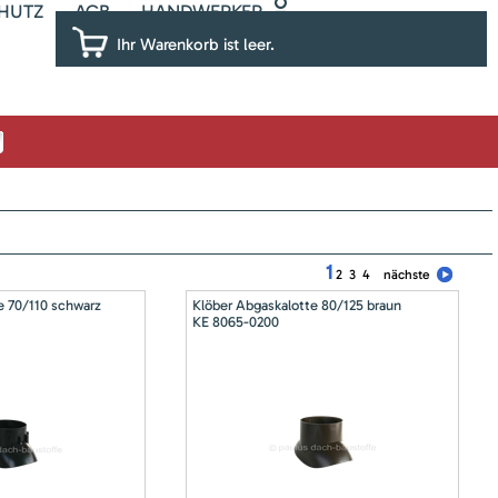
HUTZ
AGB
HANDWERKER
Ihr Warenkorb ist leer.
1
2
3
4
nächste
e 70/110 schwarz
Klöber Abgaskalotte 80/125 braun
KE 8065-0200