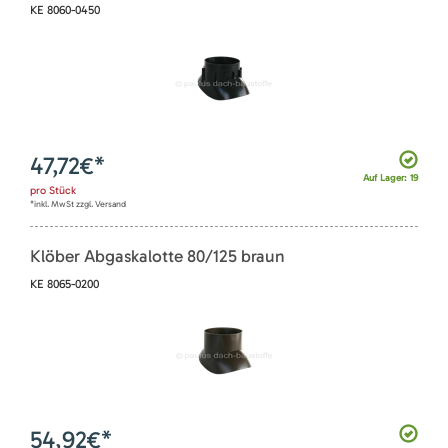
KE 8060-0450
47,72
€*
Auf Lager: 19
pro
Stück
*inkl. MwSt zzgl. Versand
Klöber Abgaskalotte 80/125 braun
KE 8065-0200
54,92
€*