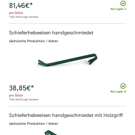
81,46
€*
Auf Lager: 4
pro
Stück
*inkl. MwSt zzgl. Versand
Schieferhebeeisen handgeschmiedet
sächsische Produktion / Adner
38,85
€*
Auf Lager: 6
pro
Stück
*inkl. MwSt zzgl. Versand
Schieferhebeeisen handgeschmiedet mit Holzgriff
sächsische Produktion / Adner