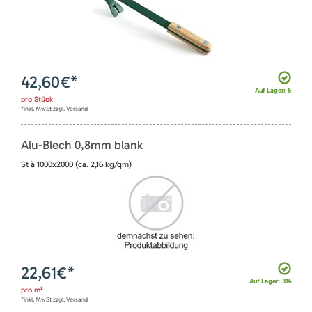
42,60
€*
Auf Lager: 5
pro
Stück
*inkl. MwSt zzgl. Versand
Alu-Blech 0,8mm blank
St à 1000x2000 (ca. 2,16 kg/qm)
22,61
€*
Auf Lager: 314
pro
m²
*inkl. MwSt zzgl. Versand