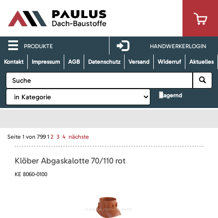
PRODUKTE
HANDWERKERLOGIN
Kontakt
Impressum
AGB
Datenschutz
Versand
Widerruf
Aktuelles
lagernd
Seite
1
von
799
1
2
3
4
nächste
Klöber Abgaskalotte 70/110 rot
KE 8060-0100