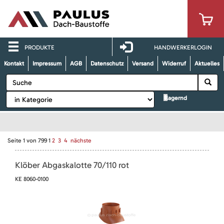
PRODUKTE
HANDWERKERLOGIN
Kontakt
Impressum
AGB
Datenschutz
Versand
Widerruf
Aktuelles
lagernd
Seite
1
von
799
1
2
3
4
nächste
Klöber Abgaskalotte 70/110 rot
KE 8060-0100