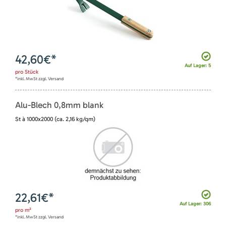
42,60
€*
Auf Lager: 5
pro
Stück
*inkl. MwSt zzgl. Versand
Alu-Blech 0,8mm blank
St à 1000x2000 (ca. 2,16 kg/qm)
22,61
€*
Auf Lager: 306
pro
m²
*inkl. MwSt zzgl. Versand