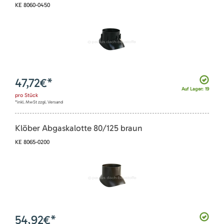
KE 8060-0450
47,72
€*
Auf Lager: 19
pro
Stück
*inkl. MwSt zzgl. Versand
Klöber Abgaskalotte 80/125 braun
KE 8065-0200
54,92
€*