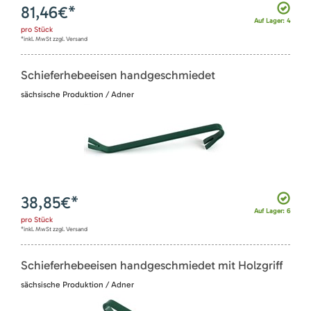
81,46
€*
Auf Lager: 4
pro
Stück
*inkl. MwSt zzgl. Versand
Schieferhebeeisen handgeschmiedet
sächsische Produktion / Adner
38,85
€*
Auf Lager: 6
pro
Stück
*inkl. MwSt zzgl. Versand
Schieferhebeeisen handgeschmiedet mit Holzgriff
sächsische Produktion / Adner