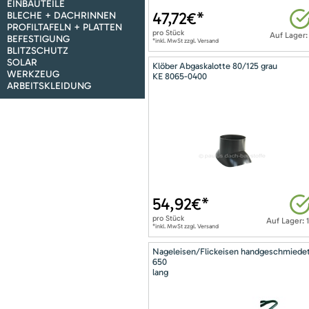
EINBAUTEILE
47,72
€*
BLECHE + DACHRINNEN
PROFILTAFELN + PLATTEN
pro
Stück
Auf Lager:
BEFESTIGUNG
*inkl. MwSt zzgl. Versand
BLITZSCHUTZ
SOLAR
Klöber Abgaskalotte 80/125 grau
WERKZEUG
KE 8065-0400
ARBEITSKLEIDUNG
54,92
€*
pro
Stück
Auf Lager: 
*inkl. MwSt zzgl. Versand
Nageleisen/Flickeisen handgeschmiede
650
lang