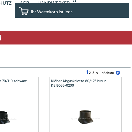
HUTZ
AGB
HANDWERKER
Ihr Warenkorb ist leer.
1
2
3
4
nächste
e 70/110 schwarz
Klöber Abgaskalotte 80/125 braun
KE 8065-0200