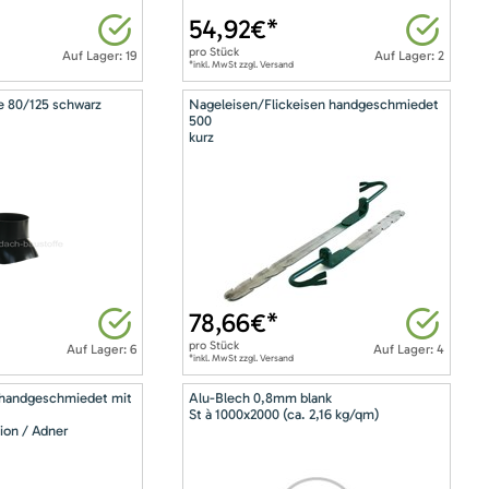
54,92
€*
pro
Stück
Auf Lager: 19
Auf Lager: 2
*inkl. MwSt zzgl. Versand
e 80/125 schwarz
Nageleisen/Flickeisen handgeschmiedet
500
kurz
78,66
€*
pro
Stück
Auf Lager: 6
Auf Lager: 4
*inkl. MwSt zzgl. Versand
 handgeschmiedet mit
Alu-Blech 0,8mm blank
St à 1000x2000 (ca. 2,16 kg/qm)
ion / Adner