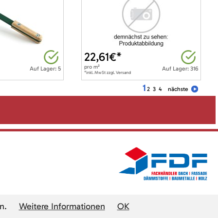
22,61
€*
pro
m²
Auf Lager: 5
Auf Lager: 316
*inkl. MwSt zzgl. Versand
1
2
3
4
nächste
n.
Weitere Informationen
OK