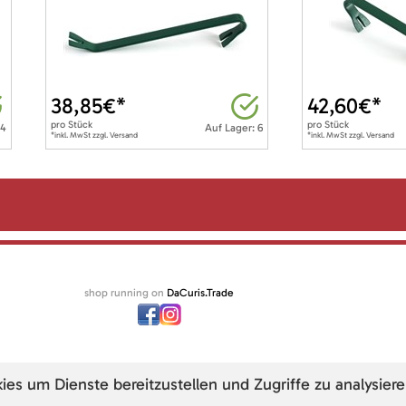
38,85
€*
42,60
€*
pro
Stück
pro
Stück
 4
Auf Lager: 6
*inkl. MwSt zzgl. Versand
*inkl. MwSt zzgl. Versand
shop running on
DaCuris.Trade
s um Dienste bereitzustellen und Zugriffe zu analysiere