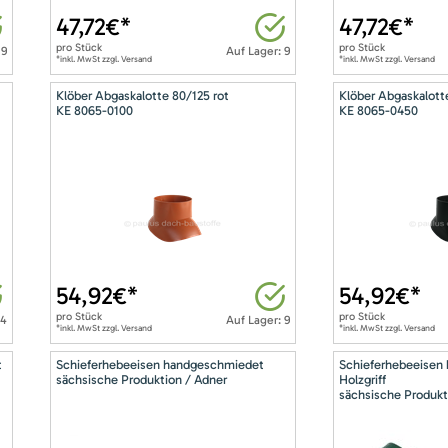
47,72
€*
47,72
€*
pro
Stück
pro
Stück
 9
Auf Lager: 9
*inkl. MwSt zzgl. Versand
*inkl. MwSt zzgl. Versand
Klöber Abgaskalotte 80/125 rot
Klöber Abgaskalott
KE 8065-0100
KE 8065-0450
54,92
€*
54,92
€*
pro
Stück
pro
Stück
14
Auf Lager: 9
*inkl. MwSt zzgl. Versand
*inkl. MwSt zzgl. Versand
t
Schieferhebeeisen handgeschmiedet
Schieferhebeeisen
sächsische Produktion / Adner
Holzgriff
sächsische Produkt