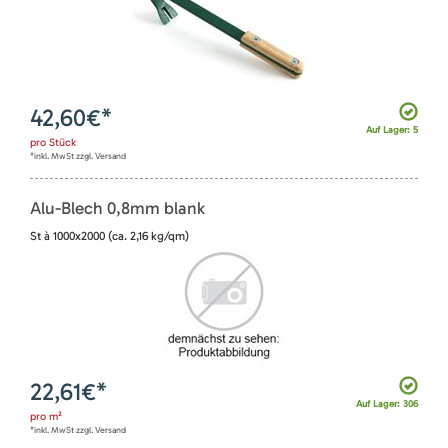
42,60
€*
Auf Lager: 5
pro
Stück
*inkl. MwSt zzgl. Versand
Alu-Blech 0,8mm blank
St à 1000x2000 (ca. 2,16 kg/qm)
22,61
€*
Auf Lager: 306
pro
m²
*inkl. MwSt zzgl. Versand