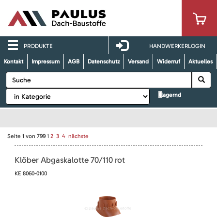
PRODUKTE
HANDWERKERLOGIN
Kontakt
Impressum
AGB
Datenschutz
Versand
Widerruf
Aktuelles
lagernd
Seite
1
von
799
1
2
3
4
nächste
Klöber Abgaskalotte 70/110 rot
KE 8060-0100