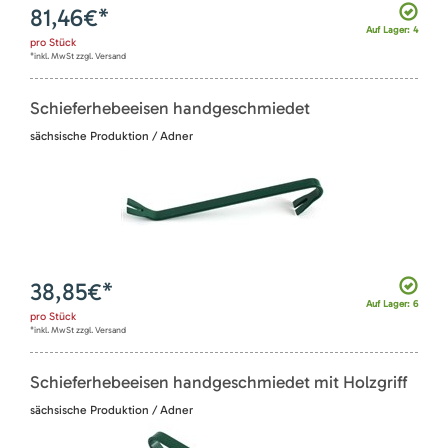
81,46
€*
Auf Lager: 4
pro
Stück
*inkl. MwSt zzgl. Versand
Schieferhebeeisen handgeschmiedet
sächsische Produktion / Adner
38,85
€*
Auf Lager: 6
pro
Stück
*inkl. MwSt zzgl. Versand
Schieferhebeeisen handgeschmiedet mit Holzgriff
sächsische Produktion / Adner