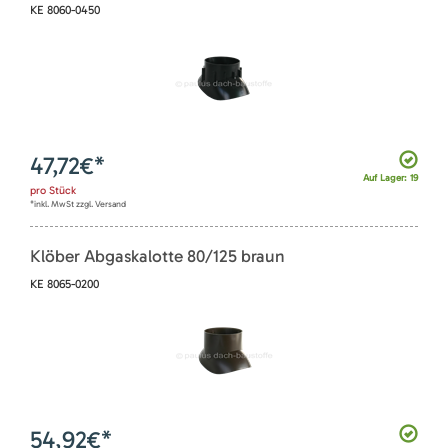
KE 8060-0450
47,72
€*
Auf Lager: 19
pro
Stück
*inkl. MwSt zzgl. Versand
Klöber Abgaskalotte 80/125 braun
KE 8065-0200
54,92
€*