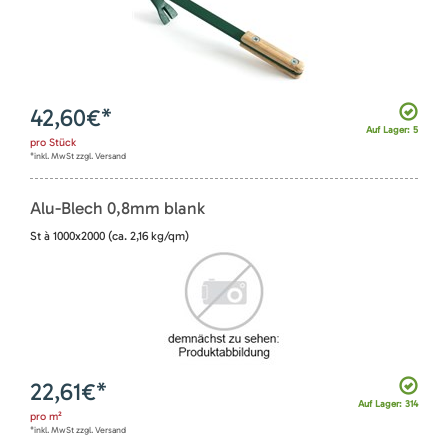
42,60
€*
Auf Lager: 5
pro
Stück
*inkl. MwSt zzgl. Versand
Alu-Blech 0,8mm blank
St à 1000x2000 (ca. 2,16 kg/qm)
22,61
€*
Auf Lager: 314
pro
m²
*inkl. MwSt zzgl. Versand