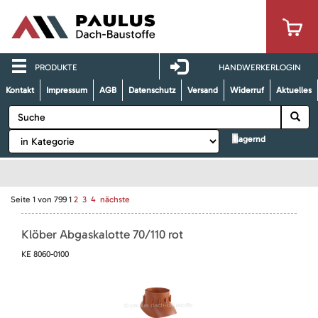
PRODUKTE
HANDWERKERLOGIN
Kontakt
Impressum
AGB
Datenschutz
Versand
Widerruf
Aktuelles
lagernd
Seite
1
von
799
1
2
3
4
nächste
Klöber Abgaskalotte 70/110 rot
KE 8060-0100