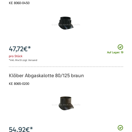
KE 8060-0450
47,72
€*
Auf Lager: 19
pro
Stück
*inkl. MwSt zzgl. Versand
Klöber Abgaskalotte 80/125 braun
KE 8065-0200
54,92
€*