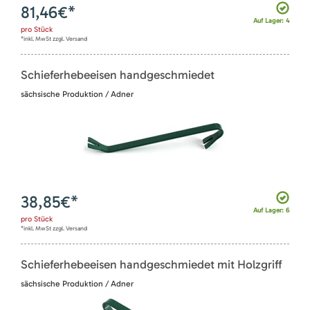
81,46
€*
Auf Lager: 4
pro
Stück
*inkl. MwSt zzgl. Versand
Schieferhebeeisen handgeschmiedet
sächsische Produktion / Adner
38,85
€*
Auf Lager: 6
pro
Stück
*inkl. MwSt zzgl. Versand
Schieferhebeeisen handgeschmiedet mit Holzgriff
sächsische Produktion / Adner