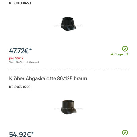
KE 8060-0450
47,72
€*
Auf Lager: 19
pro
Stück
*inkl. MwSt zzgl. Versand
Klöber Abgaskalotte 80/125 braun
KE 8065-0200
54,92
€*