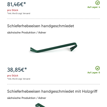
81,46
€*
Auf Lager: 4
pro
Stück
*inkl. MwSt zzgl. Versand
Schieferhebeeisen handgeschmiedet
sächsische Produktion / Adner
38,85
€*
Auf Lager: 6
pro
Stück
*inkl. MwSt zzgl. Versand
Schieferhebeeisen handgeschmiedet mit Holzgriff
sächsische Produktion / Adner