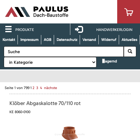
PRODUKTE
HANDWERKERLOGIN
Kontakt
Impressum
AGB
Datenschutz
Versand
Widerruf
Aktuelles
lagernd
Seite
1
von
799
1
2
3
4
nächste
Klöber Abgaskalotte 70/110 rot
KE 8060-0100