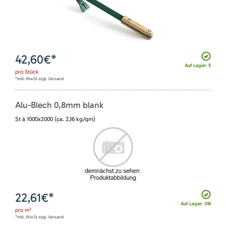
42,60
€*
Auf Lager: 5
pro
Stück
*inkl. MwSt zzgl. Versand
Alu-Blech 0,8mm blank
St à 1000x2000 (ca. 2,16 kg/qm)
22,61
€*
Auf Lager: 316
pro
m²
*inkl. MwSt zzgl. Versand