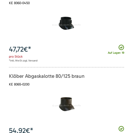
KE 8060-0450
47,72
€*
Auf Lager: 19
pro
Stück
*inkl. MwSt zzgl. Versand
Klöber Abgaskalotte 80/125 braun
KE 8065-0200
54,92
€*