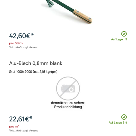
42,60
€*
Auf Lager: 5
pro
Stück
*inkl. MwSt zzgl. Versand
Alu-Blech 0,8mm blank
St à 1000x2000 (ca. 2,16 kg/qm)
22,61
€*
Auf Lager: 314
pro
m²
*inkl. MwSt zzgl. Versand