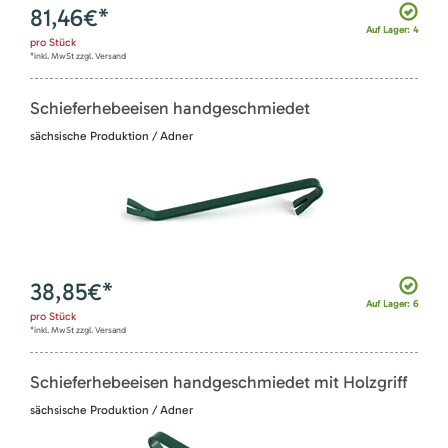
81,46
€*
Auf Lager: 4
pro
Stück
*inkl. MwSt zzgl. Versand
Schieferhebeeisen handgeschmiedet
sächsische Produktion / Adner
38,85
€*
Auf Lager: 6
pro
Stück
*inkl. MwSt zzgl. Versand
Schieferhebeeisen handgeschmiedet mit Holzgriff
sächsische Produktion / Adner