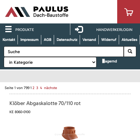
PRODUKTE
HANDWERKERLOGIN
Kontakt
Impressum
AGB
Datenschutz
Versand
Widerruf
Aktuelles
lagernd
Seite
1
von
799
1
2
3
4
nächste
Klöber Abgaskalotte 70/110 rot
KE 8060-0100