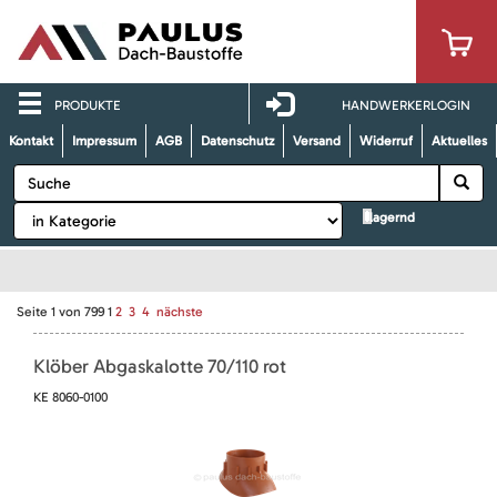
PRODUKTE
HANDWERKERLOGIN
Kontakt
Impressum
AGB
Datenschutz
Versand
Widerruf
Aktuelles
lagernd
Seite
1
von
799
1
2
3
4
nächste
Klöber Abgaskalotte 70/110 rot
KE 8060-0100