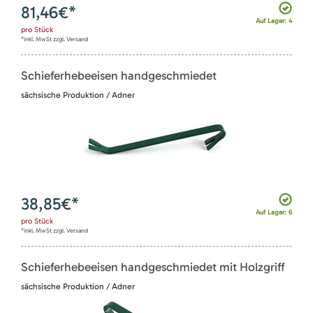
81,46
€*
Auf Lager: 4
pro
Stück
*inkl. MwSt zzgl. Versand
Schieferhebeeisen handgeschmiedet
sächsische Produktion / Adner
38,85
€*
Auf Lager: 6
pro
Stück
*inkl. MwSt zzgl. Versand
Schieferhebeeisen handgeschmiedet mit Holzgriff
sächsische Produktion / Adner