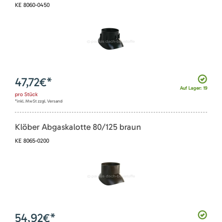
KE 8060-0450
47,72
€*
Auf Lager: 19
pro
Stück
*inkl. MwSt zzgl. Versand
Klöber Abgaskalotte 80/125 braun
KE 8065-0200
54,92
€*