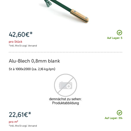
42,60
€*
Auf Lager: 5
pro
Stück
*inkl. MwSt zzgl. Versand
Alu-Blech 0,8mm blank
St à 1000x2000 (ca. 2,16 kg/qm)
22,61
€*
Auf Lager: 314
pro
m²
*inkl. MwSt zzgl. Versand