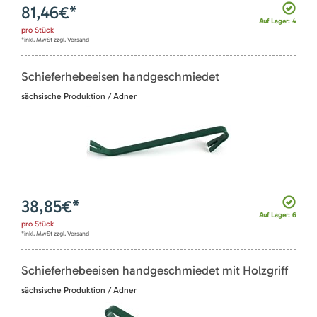
81,46
€*
Auf Lager: 4
pro
Stück
*inkl. MwSt zzgl. Versand
Schieferhebeeisen handgeschmiedet
sächsische Produktion / Adner
38,85
€*
Auf Lager: 6
pro
Stück
*inkl. MwSt zzgl. Versand
Schieferhebeeisen handgeschmiedet mit Holzgriff
sächsische Produktion / Adner