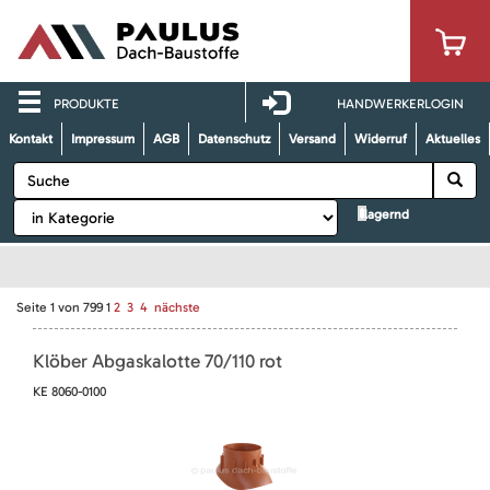
PRODUKTE
HANDWERKERLOGIN
Kontakt
Impressum
AGB
Datenschutz
Versand
Widerruf
Aktuelles
lagernd
Seite
1
von
799
1
2
3
4
nächste
Klöber Abgaskalotte 70/110 rot
KE 8060-0100