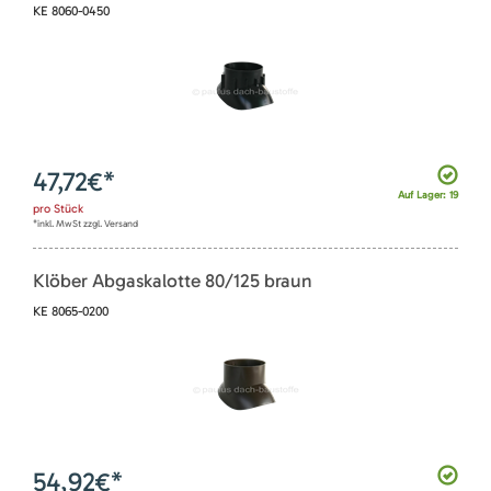
KE 8060-0450
47,72
€*
Auf Lager: 19
pro
Stück
*inkl. MwSt zzgl. Versand
Klöber Abgaskalotte 80/125 braun
KE 8065-0200
54,92
€*