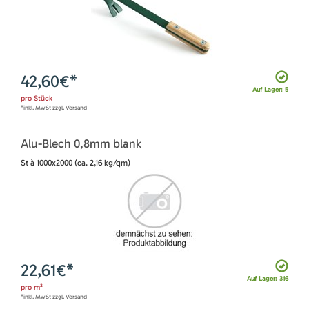
42,60
€*
Auf Lager: 5
pro
Stück
*inkl. MwSt zzgl. Versand
Alu-Blech 0,8mm blank
St à 1000x2000 (ca. 2,16 kg/qm)
22,61
€*
Auf Lager: 316
pro
m²
*inkl. MwSt zzgl. Versand