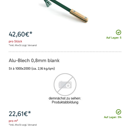
42,60
€*
Auf Lager: 5
pro
Stück
*inkl. MwSt zzgl. Versand
Alu-Blech 0,8mm blank
St à 1000x2000 (ca. 2,16 kg/qm)
22,61
€*
Auf Lager: 314
pro
m²
*inkl. MwSt zzgl. Versand