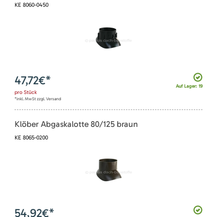
KE 8060-0450
47,72
€*
Auf Lager: 19
pro
Stück
*inkl. MwSt zzgl. Versand
Klöber Abgaskalotte 80/125 braun
KE 8065-0200
54,92
€*