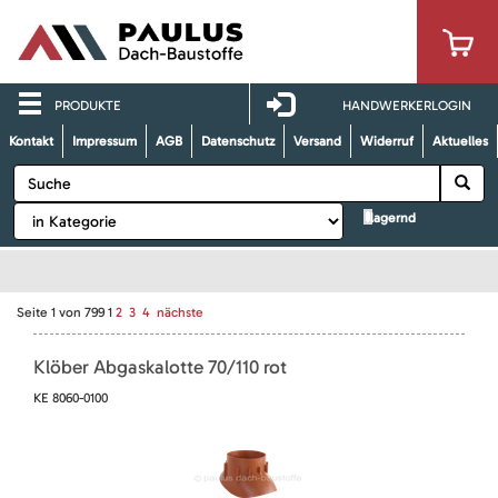
PRODUKTE
HANDWERKERLOGIN
Kontakt
Impressum
AGB
Datenschutz
Versand
Widerruf
Aktuelles
lagernd
Seite
1
von
799
1
2
3
4
nächste
Klöber Abgaskalotte 70/110 rot
KE 8060-0100