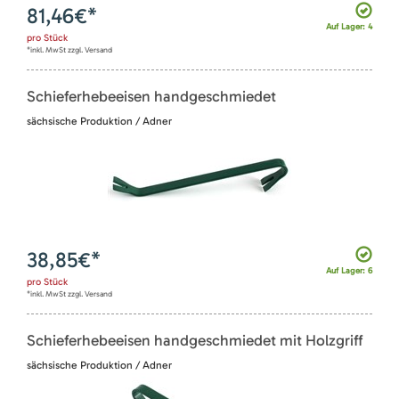
81,46
€*
Auf Lager: 4
pro
Stück
*inkl. MwSt zzgl. Versand
Schieferhebeeisen handgeschmiedet
sächsische Produktion / Adner
38,85
€*
Auf Lager: 6
pro
Stück
*inkl. MwSt zzgl. Versand
Schieferhebeeisen handgeschmiedet mit Holzgriff
sächsische Produktion / Adner