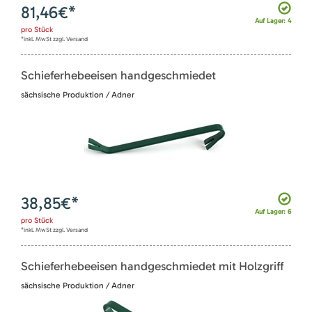
81,46
€*
Auf Lager: 4
pro
Stück
*inkl. MwSt zzgl. Versand
Schieferhebeeisen handgeschmiedet
sächsische Produktion / Adner
38,85
€*
Auf Lager: 6
pro
Stück
*inkl. MwSt zzgl. Versand
Schieferhebeeisen handgeschmiedet mit Holzgriff
sächsische Produktion / Adner