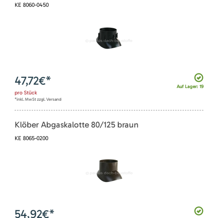
KE 8060-0450
47,72
€*
Auf Lager: 19
pro
Stück
*inkl. MwSt zzgl. Versand
Klöber Abgaskalotte 80/125 braun
KE 8065-0200
54,92
€*