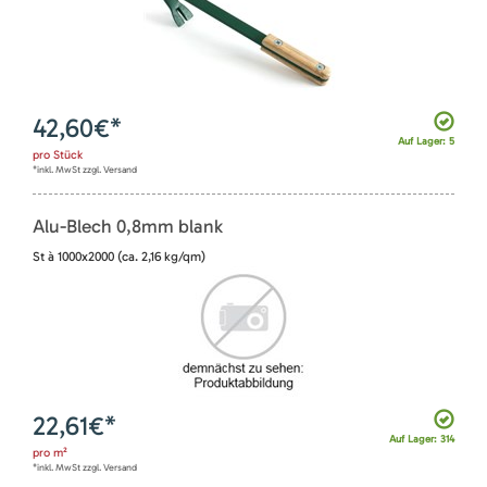
42,60
€*
Auf Lager: 5
pro
Stück
*inkl. MwSt zzgl. Versand
Alu-Blech 0,8mm blank
St à 1000x2000 (ca. 2,16 kg/qm)
22,61
€*
Auf Lager: 314
pro
m²
*inkl. MwSt zzgl. Versand