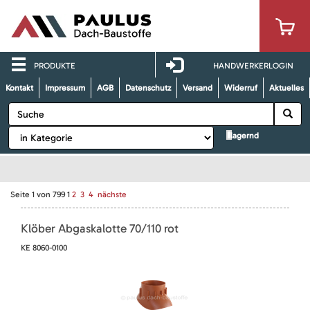
PRODUKTE
HANDWERKERLOGIN
Kontakt
Impressum
AGB
Datenschutz
Versand
Widerruf
Aktuelles
lagernd
Seite
1
von
799
1
2
3
4
nächste
Klöber Abgaskalotte 70/110 rot
KE 8060-0100