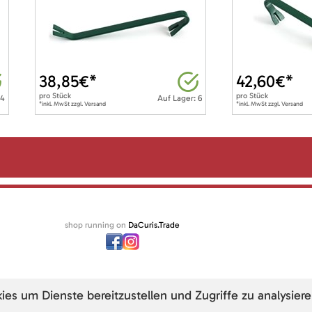
38,85
€*
42,60
€*
pro
Stück
pro
Stück
 4
Auf Lager: 6
*inkl. MwSt zzgl. Versand
*inkl. MwSt zzgl. Versand
shop running on
DaCuris.Trade
s um Dienste bereitzustellen und Zugriffe zu analysiere