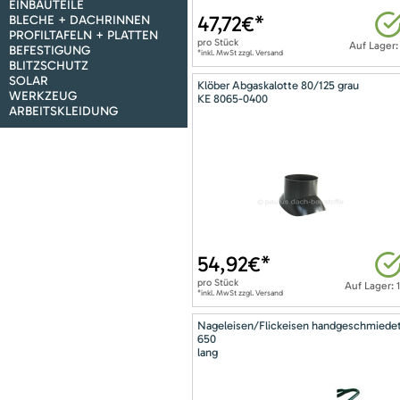
EINBAUTEILE
47,72
€*
BLECHE + DACHRINNEN
PROFILTAFELN + PLATTEN
pro
Stück
Auf Lager:
BEFESTIGUNG
*inkl. MwSt zzgl. Versand
BLITZSCHUTZ
SOLAR
Klöber Abgaskalotte 80/125 grau
WERKZEUG
KE 8065-0400
ARBEITSKLEIDUNG
54,92
€*
pro
Stück
Auf Lager: 
*inkl. MwSt zzgl. Versand
Nageleisen/Flickeisen handgeschmiede
650
lang