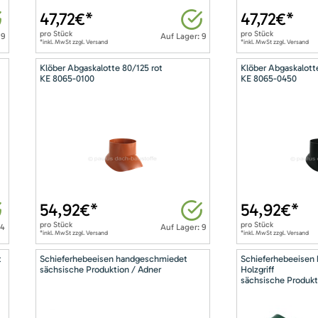
47,72
€*
47,72
€*
pro
Stück
pro
Stück
 9
Auf Lager: 9
*inkl. MwSt zzgl. Versand
*inkl. MwSt zzgl. Versand
Klöber Abgaskalotte 80/125 rot
Klöber Abgaskalott
KE 8065-0100
KE 8065-0450
54,92
€*
54,92
€*
pro
Stück
pro
Stück
14
Auf Lager: 9
*inkl. MwSt zzgl. Versand
*inkl. MwSt zzgl. Versand
t
Schieferhebeeisen handgeschmiedet
Schieferhebeeisen
sächsische Produktion / Adner
Holzgriff
sächsische Produkt