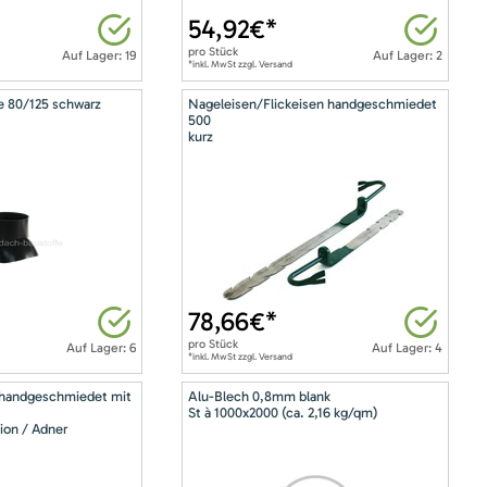
54,92
€*
pro
Stück
Auf Lager: 19
Auf Lager: 2
*inkl. MwSt zzgl. Versand
e 80/125 schwarz
Nageleisen/Flickeisen handgeschmiedet
500
kurz
78,66
€*
pro
Stück
Auf Lager: 6
Auf Lager: 4
*inkl. MwSt zzgl. Versand
 handgeschmiedet mit
Alu-Blech 0,8mm blank
St à 1000x2000 (ca. 2,16 kg/qm)
ion / Adner