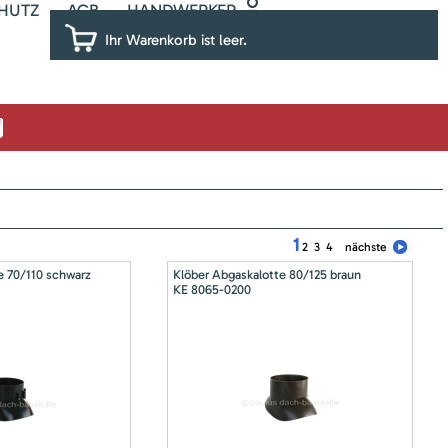
HUTZ
AGB
HANDWERKER
Ihr Warenkorb ist leer.
1
2
3
4
nächste
e 70/110 schwarz
Klöber Abgaskalotte 80/125 braun
KE 8065-0200