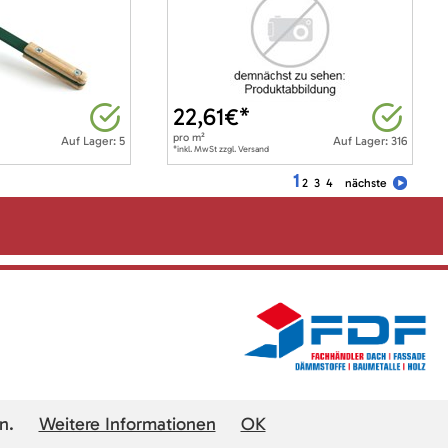
22,61
€*
pro
m²
Auf Lager: 5
Auf Lager: 316
*inkl. MwSt zzgl. Versand
1
2
3
4
nächste
n.
Weitere Informationen
OK