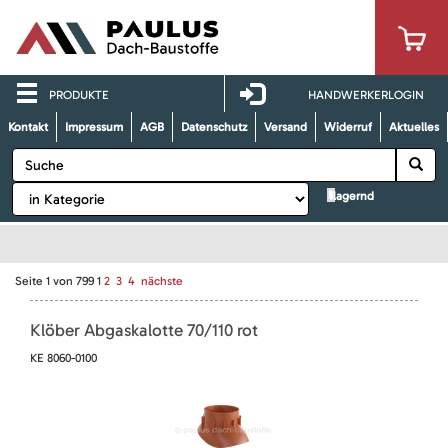
PRODUKTE
HANDWERKERLOGIN
Kontakt
Impressum
AGB
Datenschutz
Versand
Widerruf
Aktuelles
lagernd
Seite
1
von
799
1
2
3
4
nächste
Klöber Abgaskalotte 70/110 rot
KE 8060-0100