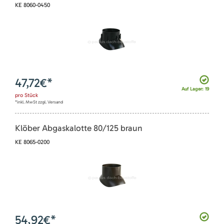
KE 8060-0450
47,72
€*
Auf Lager: 19
pro
Stück
*inkl. MwSt zzgl. Versand
Klöber Abgaskalotte 80/125 braun
KE 8065-0200
54,92
€*