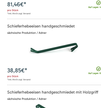
81,46
€*
Auf Lager: 4
pro
Stück
*inkl. MwSt zzgl. Versand
Schieferhebeeisen handgeschmiedet
sächsische Produktion / Adner
38,85
€*
Auf Lager: 6
pro
Stück
*inkl. MwSt zzgl. Versand
Schieferhebeeisen handgeschmiedet mit Holzgriff
sächsische Produktion / Adner