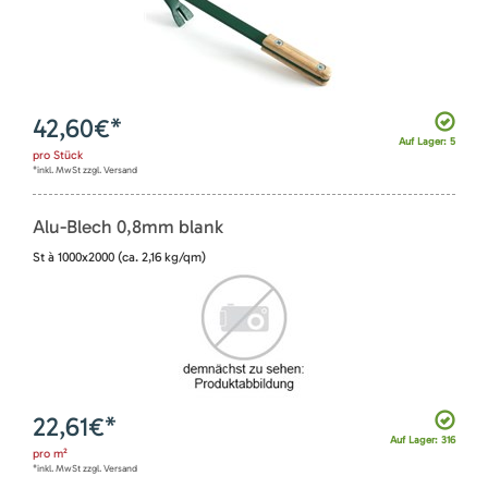
42,60
€*
Auf Lager: 5
pro
Stück
*inkl. MwSt zzgl. Versand
Alu-Blech 0,8mm blank
St à 1000x2000 (ca. 2,16 kg/qm)
22,61
€*
Auf Lager: 316
pro
m²
*inkl. MwSt zzgl. Versand