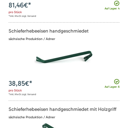
81,46
€*
Auf Lager: 4
pro
Stück
*inkl. MwSt zzgl. Versand
Schieferhebeeisen handgeschmiedet
sächsische Produktion / Adner
38,85
€*
Auf Lager: 6
pro
Stück
*inkl. MwSt zzgl. Versand
Schieferhebeeisen handgeschmiedet mit Holzgriff
sächsische Produktion / Adner