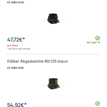
KE 8060-0450
47,72
€*
Auf Lager: 19
pro
Stück
*inkl. MwSt zzgl. Versand
Klöber Abgaskalotte 80/125 braun
KE 8065-0200
54,92
€*