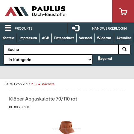
PRODUKTE
HANDWERKERLOGIN
Kontakt
Impressum
AGB
Datenschutz
Versand
Widerruf
Aktuelles
lagernd
Seite
1
von
799
1
2
3
4
nächste
Klöber Abgaskalotte 70/110 rot
KE 8060-0100