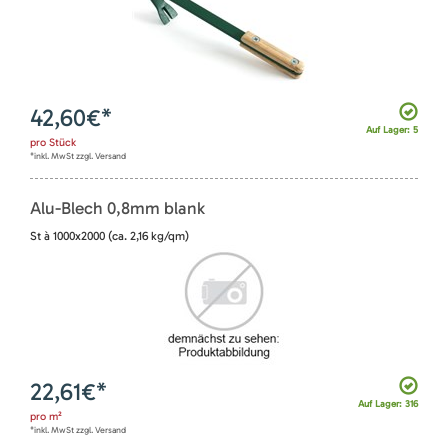
42,60
€*
Auf Lager: 5
pro
Stück
*inkl. MwSt zzgl. Versand
Alu-Blech 0,8mm blank
St à 1000x2000 (ca. 2,16 kg/qm)
22,61
€*
Auf Lager: 316
pro
m²
*inkl. MwSt zzgl. Versand