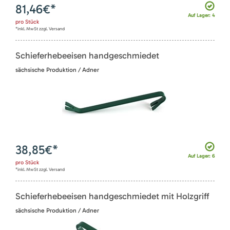
81,46
€*
Auf Lager: 4
pro
Stück
*inkl. MwSt zzgl. Versand
Schieferhebeeisen handgeschmiedet
sächsische Produktion / Adner
38,85
€*
Auf Lager: 6
pro
Stück
*inkl. MwSt zzgl. Versand
Schieferhebeeisen handgeschmiedet mit Holzgriff
sächsische Produktion / Adner