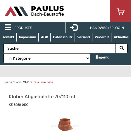
PRODUKTE
HANDWERKERLOGIN
Kontakt
Impressum
AGB
Datenschutz
Versand
Widerruf
Aktuelles
lagernd
Seite
1
von
799
1
2
3
4
nächste
Klöber Abgaskalotte 70/110 rot
KE 8060-0100