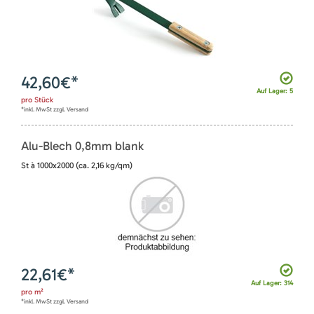
42,60
€*
Auf Lager: 5
pro
Stück
*inkl. MwSt zzgl. Versand
Alu-Blech 0,8mm blank
St à 1000x2000 (ca. 2,16 kg/qm)
22,61
€*
Auf Lager: 314
pro
m²
*inkl. MwSt zzgl. Versand