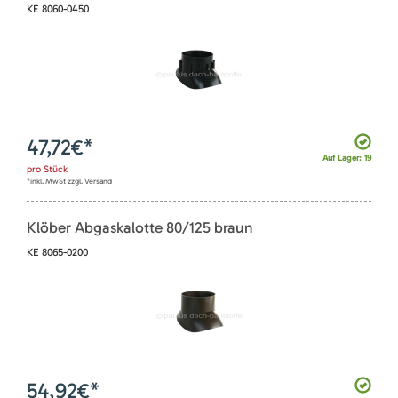
KE 8060-0450
47,72
€*
Auf Lager: 19
pro
Stück
*inkl. MwSt zzgl. Versand
Klöber Abgaskalotte 80/125 braun
KE 8065-0200
54,92
€*