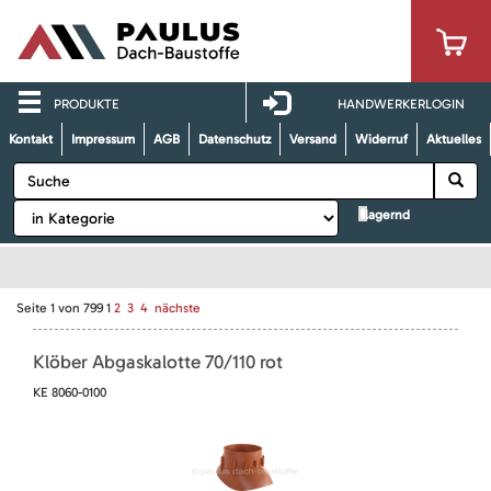
PRODUKTE
HANDWERKERLOGIN
Kontakt
Impressum
AGB
Datenschutz
Versand
Widerruf
Aktuelles
lagernd
Seite
1
von
799
1
2
3
4
nächste
Klöber Abgaskalotte 70/110 rot
KE 8060-0100