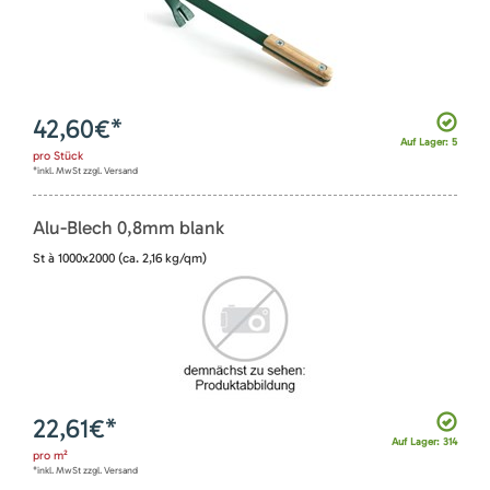
42,60
€*
Auf Lager: 5
pro
Stück
*inkl. MwSt zzgl. Versand
Alu-Blech 0,8mm blank
St à 1000x2000 (ca. 2,16 kg/qm)
22,61
€*
Auf Lager: 314
pro
m²
*inkl. MwSt zzgl. Versand