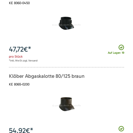
KE 8060-0450
47,72
€*
Auf Lager: 19
pro
Stück
*inkl. MwSt zzgl. Versand
Klöber Abgaskalotte 80/125 braun
KE 8065-0200
54,92
€*