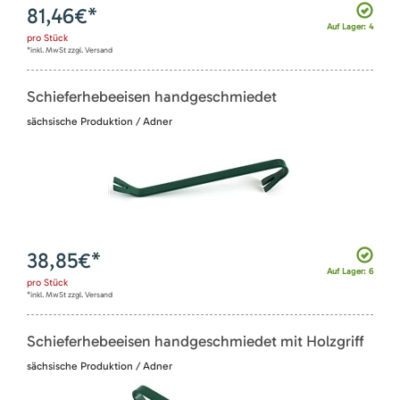
81,46
€*
Auf Lager: 4
pro
Stück
*inkl. MwSt zzgl. Versand
Schieferhebeeisen handgeschmiedet
sächsische Produktion / Adner
38,85
€*
Auf Lager: 6
pro
Stück
*inkl. MwSt zzgl. Versand
Schieferhebeeisen handgeschmiedet mit Holzgriff
sächsische Produktion / Adner