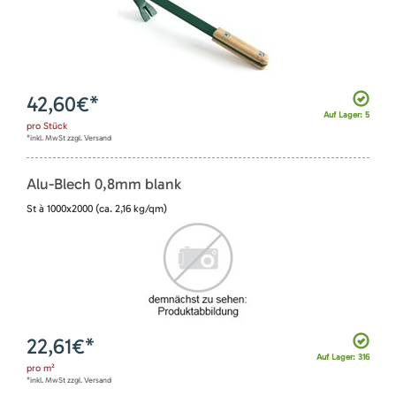
42,60
€*
Auf Lager: 5
pro
Stück
*inkl. MwSt zzgl. Versand
Alu-Blech 0,8mm blank
St à 1000x2000 (ca. 2,16 kg/qm)
22,61
€*
Auf Lager: 316
pro
m²
*inkl. MwSt zzgl. Versand