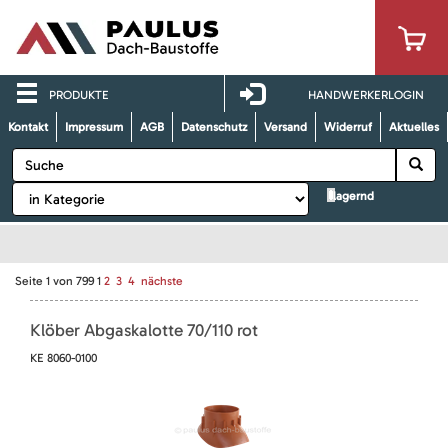
PRODUKTE
HANDWERKERLOGIN
Kontakt
Impressum
AGB
Datenschutz
Versand
Widerruf
Aktuelles
lagernd
Seite
1
von
799
1
2
3
4
nächste
Klöber Abgaskalotte 70/110 rot
KE 8060-0100