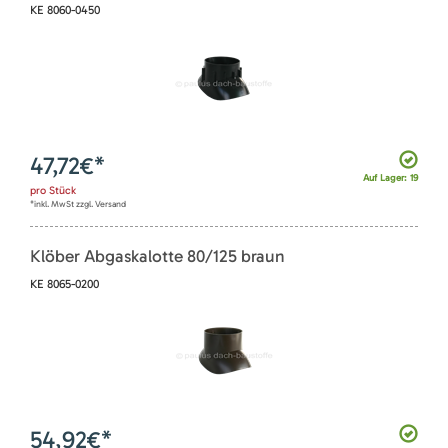
KE 8060-0450
47,72
€*
Auf Lager: 19
pro
Stück
*inkl. MwSt zzgl. Versand
Klöber Abgaskalotte 80/125 braun
KE 8065-0200
54,92
€*