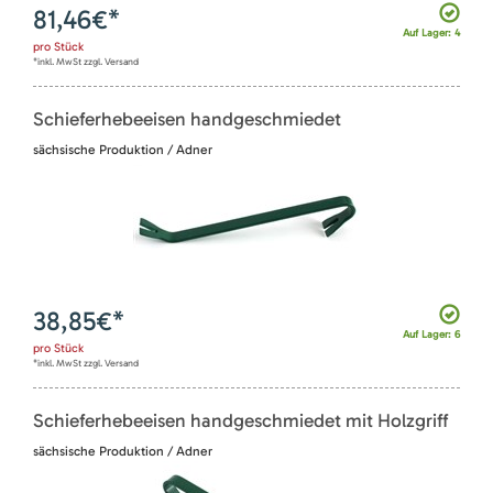
81,46
€*
Auf Lager: 4
pro
Stück
*inkl. MwSt zzgl. Versand
Schieferhebeeisen handgeschmiedet
sächsische Produktion / Adner
38,85
€*
Auf Lager: 6
pro
Stück
*inkl. MwSt zzgl. Versand
Schieferhebeeisen handgeschmiedet mit Holzgriff
sächsische Produktion / Adner