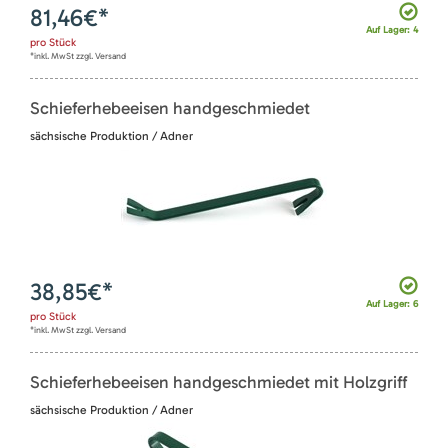
81,46
€*
Auf Lager: 4
pro
Stück
*inkl. MwSt zzgl. Versand
Schieferhebeeisen handgeschmiedet
sächsische Produktion / Adner
38,85
€*
Auf Lager: 6
pro
Stück
*inkl. MwSt zzgl. Versand
Schieferhebeeisen handgeschmiedet mit Holzgriff
sächsische Produktion / Adner