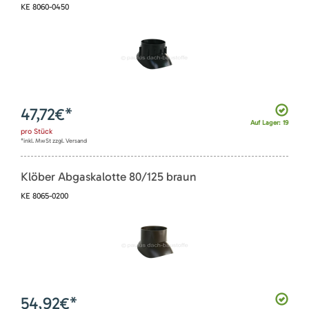
KE 8060-0450
47,72
€*
Auf Lager: 19
pro
Stück
*inkl. MwSt zzgl. Versand
Klöber Abgaskalotte 80/125 braun
KE 8065-0200
54,92
€*