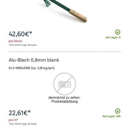
42,60
€*
Auf Lager: 5
pro
Stück
*inkl. MwSt zzgl. Versand
Alu-Blech 0,8mm blank
St à 1000x2000 (ca. 2,16 kg/qm)
22,61
€*
Auf Lager: 306
pro
m²
*inkl. MwSt zzgl. Versand