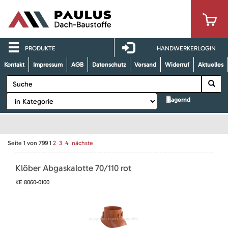
PRODUKTE
HANDWERKERLOGIN
Kontakt
Impressum
AGB
Datenschutz
Versand
Widerruf
Aktuelles
lagernd
Seite
1
von
799
1
2
3
4
nächste
Klöber Abgaskalotte 70/110 rot
KE 8060-0100