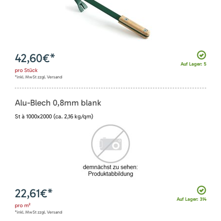
42,60
€*
Auf Lager: 5
pro
Stück
*inkl. MwSt zzgl. Versand
Alu-Blech 0,8mm blank
St à 1000x2000 (ca. 2,16 kg/qm)
22,61
€*
Auf Lager: 314
pro
m²
*inkl. MwSt zzgl. Versand