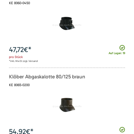
KE 8060-0450
47,72
€*
Auf Lager: 19
pro
Stück
*inkl. MwSt zzgl. Versand
Klöber Abgaskalotte 80/125 braun
KE 8065-0200
54,92
€*