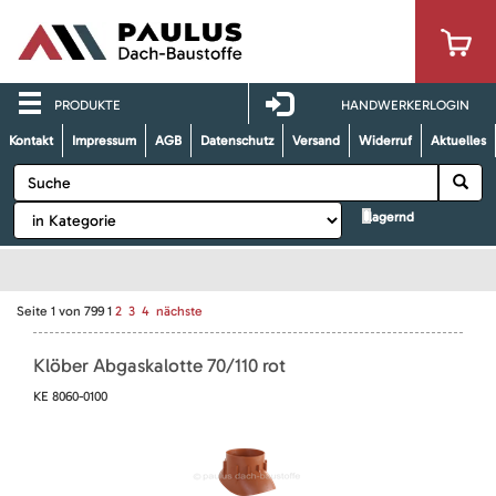
PRODUKTE
HANDWERKERLOGIN
Kontakt
Impressum
AGB
Datenschutz
Versand
Widerruf
Aktuelles
lagernd
Seite
1
von
799
1
2
3
4
nächste
Klöber Abgaskalotte 70/110 rot
KE 8060-0100