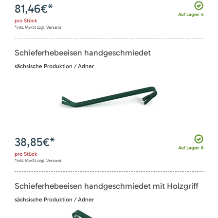
81,46
€*
Auf Lager: 4
pro
Stück
*inkl. MwSt zzgl. Versand
Schieferhebeeisen handgeschmiedet
sächsische Produktion / Adner
38,85
€*
Auf Lager: 6
pro
Stück
*inkl. MwSt zzgl. Versand
Schieferhebeeisen handgeschmiedet mit Holzgriff
sächsische Produktion / Adner