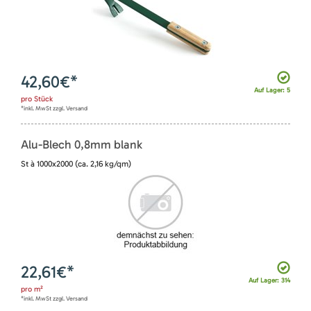
42,60
€*
Auf Lager: 5
pro
Stück
*inkl. MwSt zzgl. Versand
Alu-Blech 0,8mm blank
St à 1000x2000 (ca. 2,16 kg/qm)
22,61
€*
Auf Lager: 314
pro
m²
*inkl. MwSt zzgl. Versand