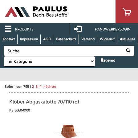
PRODUKTE
HANDWERKERLOGIN
Kontakt
Impressum
AGB
Datenschutz
Versand
Widerruf
Aktuelles
lagernd
Seite
1
von
799
1
2
3
4
nächste
Klöber Abgaskalotte 70/110 rot
KE 8060-0100