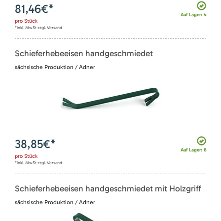
81,46
€*
Auf Lager: 4
pro
Stück
*inkl. MwSt zzgl. Versand
Schieferhebeeisen handgeschmiedet
sächsische Produktion / Adner
38,85
€*
Auf Lager: 6
pro
Stück
*inkl. MwSt zzgl. Versand
Schieferhebeeisen handgeschmiedet mit Holzgriff
sächsische Produktion / Adner