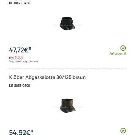
KE 8060-0450
47,72
€*
Auf Lager: 19
pro
Stück
*inkl. MwSt zzgl. Versand
Klöber Abgaskalotte 80/125 braun
KE 8065-0200
54,92
€*