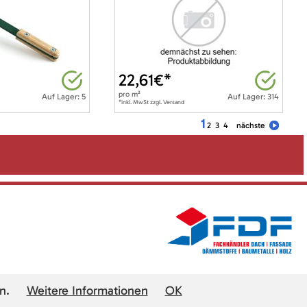
22,61
€*
pro
m²
Auf Lager: 5
Auf Lager: 314
*inkl. MwSt zzgl. Versand
1
2
3
4
nächste
n.
Weitere Informationen
OK