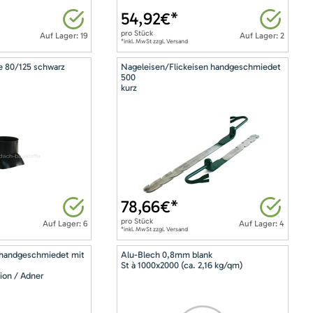
54,92
€*
pro
Stück
Auf Lager: 19
Auf Lager: 2
*inkl. MwSt zzgl. Versand
e 80/125 schwarz
Nageleisen/Flickeisen handgeschmiedet
500
kurz
78,66
€*
pro
Stück
Auf Lager: 6
Auf Lager: 4
*inkl. MwSt zzgl. Versand
 handgeschmiedet mit
Alu-Blech 0,8mm blank
St à 1000x2000 (ca. 2,16 kg/qm)
ion / Adner