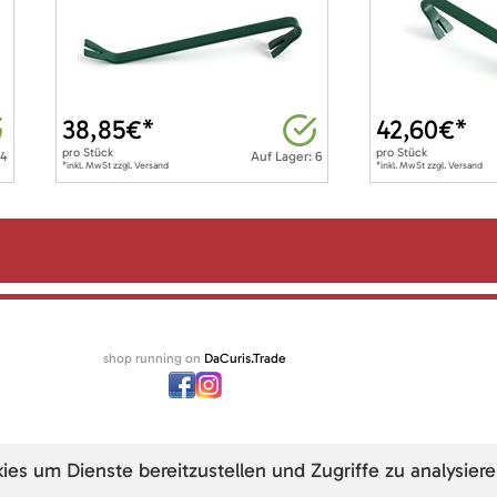
38,85
€*
42,60
€*
pro
Stück
pro
Stück
 4
Auf Lager: 6
*inkl. MwSt zzgl. Versand
*inkl. MwSt zzgl. Versand
shop running on
DaCuris.Trade
s um Dienste bereitzustellen und Zugriffe zu analysiere