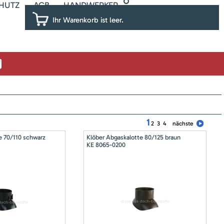
HUTZ
AGB
HANDWERKER
Ihr Warenkorb ist leer.
1
2
3
4
nächste
e 70/110 schwarz
Klöber Abgaskalotte 80/125 braun
KE 8065-0200