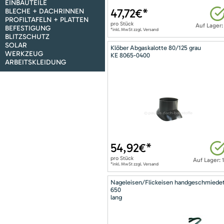
EINBAUTEILE
47,72
€*
BLECHE + DACHRINNEN
PROFILTAFELN + PLATTEN
pro
Stück
Auf Lager:
BEFESTIGUNG
*inkl. MwSt zzgl. Versand
BLITZSCHUTZ
SOLAR
Klöber Abgaskalotte 80/125 grau
WERKZEUG
KE 8065-0400
ARBEITSKLEIDUNG
54,92
€*
pro
Stück
Auf Lager: 
*inkl. MwSt zzgl. Versand
Nageleisen/Flickeisen handgeschmiede
650
lang