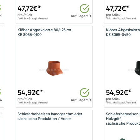
47,72
€*
47,72
€*
pro
Stück
pro
Stück
 9
Auf Lager: 9
*inkl. MwSt zzgl. Versand
*inkl. MwSt zzgl. Versand
Klöber Abgaskalotte 80/125 rot
Klöber Abgaskalott
KE 8065-0100
KE 8065-0450
54,92
€*
54,92
€*
pro
Stück
pro
Stück
14
Auf Lager: 9
*inkl. MwSt zzgl. Versand
*inkl. MwSt zzgl. Versand
t
Schieferhebeeisen handgeschmiedet
Schieferhebeeisen
sächsische Produktion / Adner
Holzgriff
sächsische Produkt