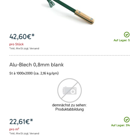
42,60
€*
Auf Lager: 5
pro
Stück
*inkl. MwSt zzgl. Versand
Alu-Blech 0,8mm blank
St à 1000x2000 (ca. 2,16 kg/qm)
22,61
€*
Auf Lager: 314
pro
m²
*inkl. MwSt zzgl. Versand