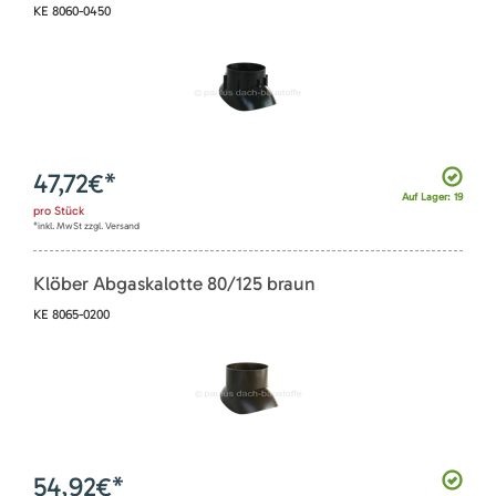
KE 8060-0450
47,72
€*
Auf Lager: 19
pro
Stück
*inkl. MwSt zzgl. Versand
Klöber Abgaskalotte 80/125 braun
KE 8065-0200
54,92
€*