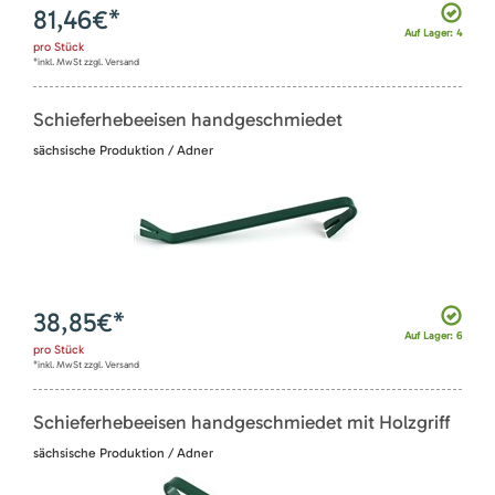
81,46
€*
Auf Lager: 4
pro
Stück
*inkl. MwSt zzgl. Versand
Schieferhebeeisen handgeschmiedet
sächsische Produktion / Adner
38,85
€*
Auf Lager: 6
pro
Stück
*inkl. MwSt zzgl. Versand
Schieferhebeeisen handgeschmiedet mit Holzgriff
sächsische Produktion / Adner