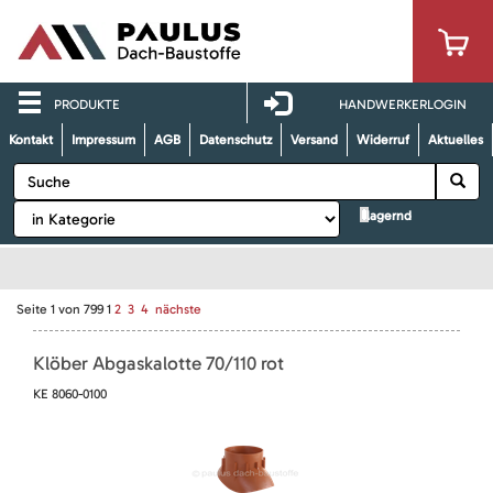
PRODUKTE
HANDWERKERLOGIN
Kontakt
Impressum
AGB
Datenschutz
Versand
Widerruf
Aktuelles
lagernd
Seite
1
von
799
1
2
3
4
nächste
Klöber Abgaskalotte 70/110 rot
KE 8060-0100