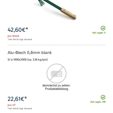
42,60
€*
Auf Lager: 5
pro
Stück
*inkl. MwSt zzgl. Versand
Alu-Blech 0,8mm blank
St à 1000x2000 (ca. 2,16 kg/qm)
22,61
€*
Auf Lager: 316
pro
m²
*inkl. MwSt zzgl. Versand