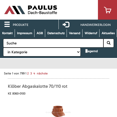
PRODUKTE
HANDWERKERLOGIN
Kontakt
Impressum
AGB
Datenschutz
Versand
Widerruf
Aktuelles
lagernd
Seite
1
von
799
1
2
3
4
nächste
Klöber Abgaskalotte 70/110 rot
KE 8060-0100