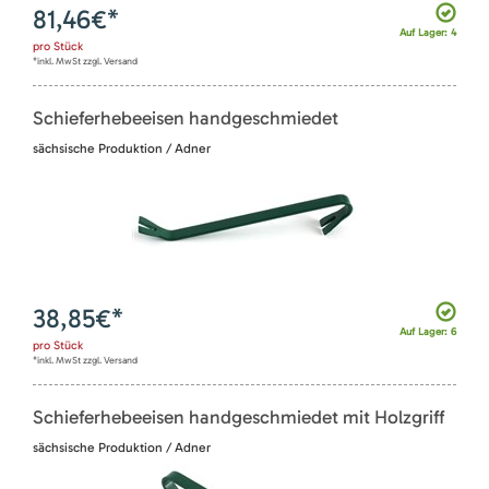
81,46
€*
Auf Lager: 4
pro
Stück
*inkl. MwSt zzgl. Versand
Schieferhebeeisen handgeschmiedet
sächsische Produktion / Adner
38,85
€*
Auf Lager: 6
pro
Stück
*inkl. MwSt zzgl. Versand
Schieferhebeeisen handgeschmiedet mit Holzgriff
sächsische Produktion / Adner