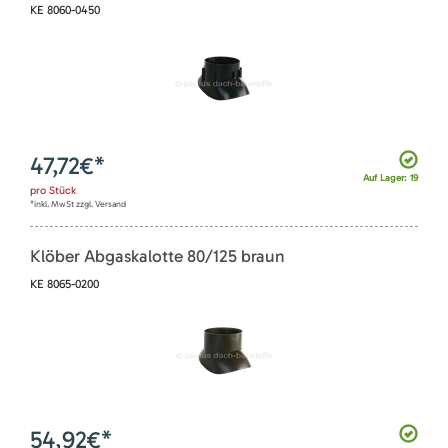
KE 8060-0450
47,72
€*
Auf Lager: 19
pro
Stück
*inkl. MwSt zzgl. Versand
Klöber Abgaskalotte 80/125 braun
KE 8065-0200
54,92
€*