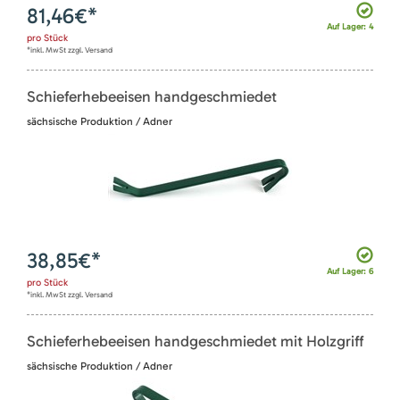
81,46
€*
Auf Lager: 4
pro
Stück
*inkl. MwSt zzgl. Versand
Schieferhebeeisen handgeschmiedet
sächsische Produktion / Adner
38,85
€*
Auf Lager: 6
pro
Stück
*inkl. MwSt zzgl. Versand
Schieferhebeeisen handgeschmiedet mit Holzgriff
sächsische Produktion / Adner