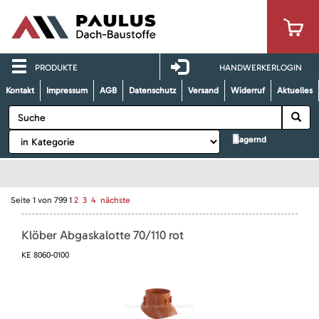
PRODUKTE
HANDWERKERLOGIN
Kontakt
Impressum
AGB
Datenschutz
Versand
Widerruf
Aktuelles
lagernd
Seite
1
von
799
1
2
3
4
nächste
Klöber Abgaskalotte 70/110 rot
KE 8060-0100