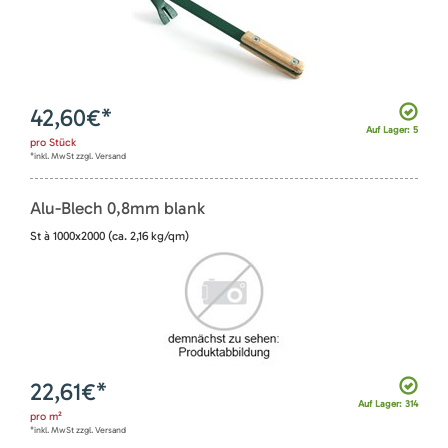
42,60
€*
Auf Lager: 5
pro
Stück
*inkl. MwSt zzgl. Versand
Alu-Blech 0,8mm blank
St à 1000x2000 (ca. 2,16 kg/qm)
22,61
€*
Auf Lager: 314
pro
m²
*inkl. MwSt zzgl. Versand