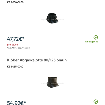
KE 8060-0450
47,72
€*
Auf Lager: 19
pro
Stück
*inkl. MwSt zzgl. Versand
Klöber Abgaskalotte 80/125 braun
KE 8065-0200
54,92
€*