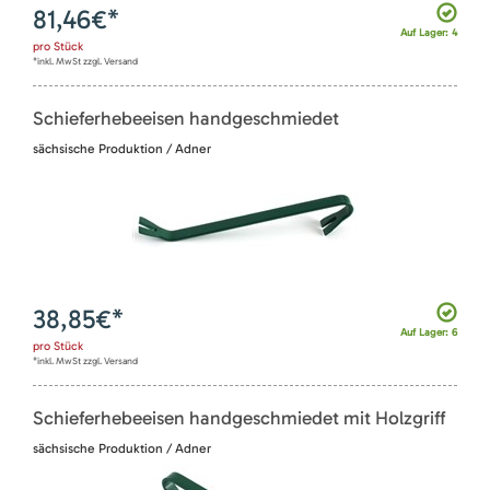
81,46
€*
Auf Lager: 4
pro
Stück
*inkl. MwSt zzgl. Versand
Schieferhebeeisen handgeschmiedet
sächsische Produktion / Adner
38,85
€*
Auf Lager: 6
pro
Stück
*inkl. MwSt zzgl. Versand
Schieferhebeeisen handgeschmiedet mit Holzgriff
sächsische Produktion / Adner