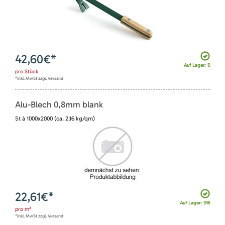
42,60
€*
Auf Lager: 5
pro
Stück
*inkl. MwSt zzgl. Versand
Alu-Blech 0,8mm blank
St à 1000x2000 (ca. 2,16 kg/qm)
22,61
€*
Auf Lager: 316
pro
m²
*inkl. MwSt zzgl. Versand