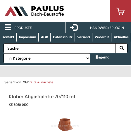
PRODUKTE
HANDWERKERLOGIN
Kontakt
Impressum
AGB
Datenschutz
Versand
Widerruf
Aktuelles
lagernd
Seite
1
von
799
1
2
3
4
nächste
Klöber Abgaskalotte 70/110 rot
KE 8060-0100