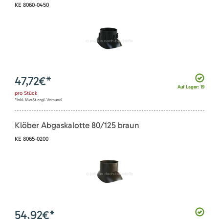
KE 8060-0450
47,72
€*
Auf Lager: 19
pro
Stück
*inkl. MwSt zzgl. Versand
Klöber Abgaskalotte 80/125 braun
KE 8065-0200
54,92
€*