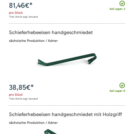
81,46
€*
Auf Lager: 4
pro
Stück
*inkl. MwSt zzgl. Versand
Schieferhebeeisen handgeschmiedet
sächsische Produktion / Adner
38,85
€*
Auf Lager: 6
pro
Stück
*inkl. MwSt zzgl. Versand
Schieferhebeeisen handgeschmiedet mit Holzgriff
sächsische Produktion / Adner