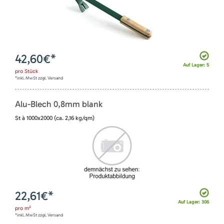
42,60
€*
Auf Lager: 5
pro
Stück
*inkl. MwSt zzgl. Versand
Alu-Blech 0,8mm blank
St à 1000x2000 (ca. 2,16 kg/qm)
22,61
€*
Auf Lager: 306
pro
m²
*inkl. MwSt zzgl. Versand