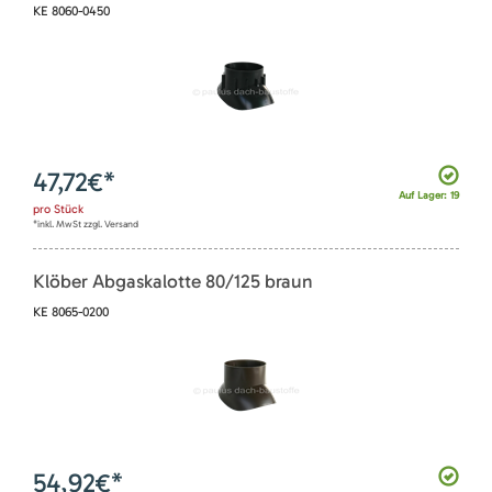
KE 8060-0450
47,72
€*
Auf Lager: 19
pro
Stück
*inkl. MwSt zzgl. Versand
Klöber Abgaskalotte 80/125 braun
KE 8065-0200
54,92
€*