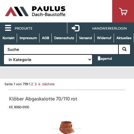
PRODUKTE
HANDWERKERLOGIN
Kontakt
Impressum
AGB
Datenschutz
Versand
Widerruf
Aktuelles
lagernd
Seite
1
von
799
1
2
3
4
nächste
Klöber Abgaskalotte 70/110 rot
KE 8060-0100