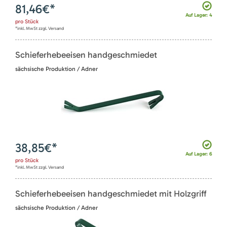
81,46
€*
Auf Lager: 4
pro
Stück
*inkl. MwSt zzgl. Versand
Schieferhebeeisen handgeschmiedet
sächsische Produktion / Adner
38,85
€*
Auf Lager: 6
pro
Stück
*inkl. MwSt zzgl. Versand
Schieferhebeeisen handgeschmiedet mit Holzgriff
sächsische Produktion / Adner