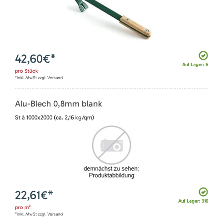
42,60
€*
Auf Lager: 5
pro
Stück
*inkl. MwSt zzgl. Versand
Alu-Blech 0,8mm blank
St à 1000x2000 (ca. 2,16 kg/qm)
22,61
€*
Auf Lager: 316
pro
m²
*inkl. MwSt zzgl. Versand