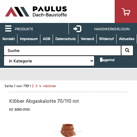
PRODUKTE
HANDWERKERLOGIN
Kontakt
Impressum
AGB
Datenschutz
Versand
Widerruf
Aktuelles
lagernd
Seite
1
von
799
1
2
3
4
nächste
Klöber Abgaskalotte 70/110 rot
KE 8060-0100