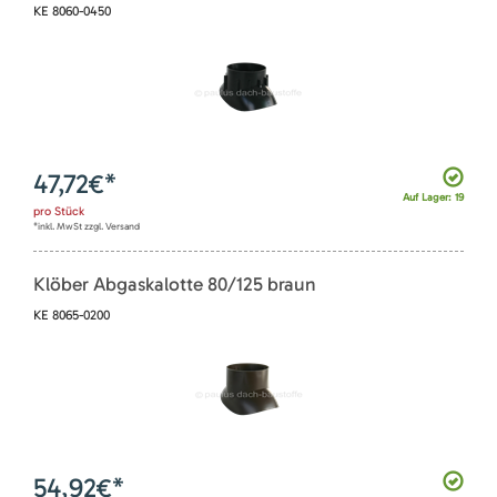
KE 8060-0450
47,72
€*
Auf Lager: 19
pro
Stück
*inkl. MwSt zzgl. Versand
Klöber Abgaskalotte 80/125 braun
KE 8065-0200
54,92
€*