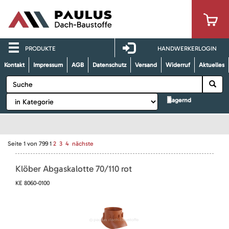
PRODUKTE
HANDWERKERLOGIN
Kontakt
Impressum
AGB
Datenschutz
Versand
Widerruf
Aktuelles
lagernd
Seite
1
von
799
1
2
3
4
nächste
Klöber Abgaskalotte 70/110 rot
KE 8060-0100