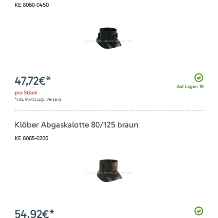
KE 8060-0450
47,72
€*
Auf Lager: 19
pro
Stück
*inkl. MwSt zzgl. Versand
Klöber Abgaskalotte 80/125 braun
KE 8065-0200
54,92
€*