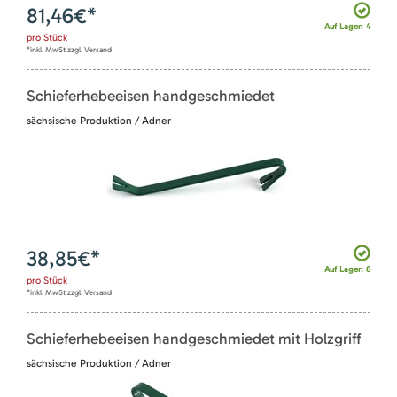
81,46
€*
Auf Lager: 4
pro
Stück
*inkl. MwSt zzgl. Versand
Schieferhebeeisen handgeschmiedet
sächsische Produktion / Adner
38,85
€*
Auf Lager: 6
pro
Stück
*inkl. MwSt zzgl. Versand
Schieferhebeeisen handgeschmiedet mit Holzgriff
sächsische Produktion / Adner