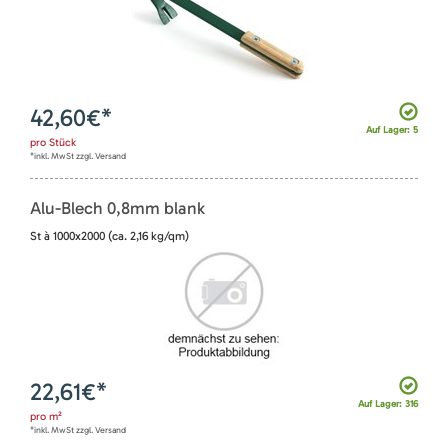
42,60
€*
Auf Lager: 5
pro
Stück
*inkl. MwSt zzgl. Versand
Alu-Blech 0,8mm blank
St à 1000x2000 (ca. 2,16 kg/qm)
22,61
€*
Auf Lager: 316
pro
m²
*inkl. MwSt zzgl. Versand