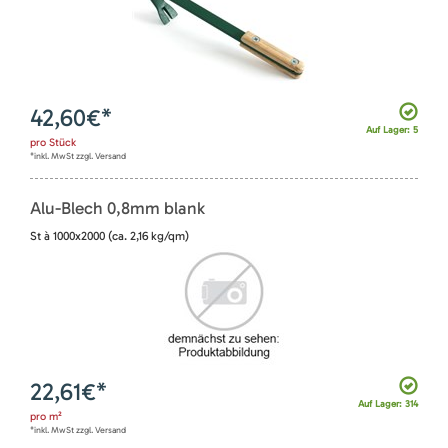
42,60
€*
Auf Lager: 5
pro
Stück
*inkl. MwSt zzgl. Versand
Alu-Blech 0,8mm blank
St à 1000x2000 (ca. 2,16 kg/qm)
22,61
€*
Auf Lager: 314
pro
m²
*inkl. MwSt zzgl. Versand