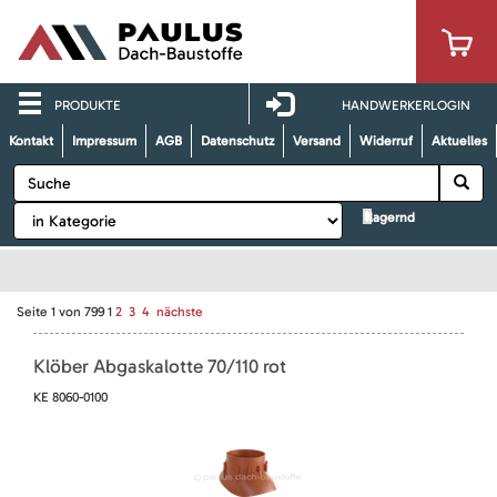
PRODUKTE
HANDWERKERLOGIN
Kontakt
Impressum
AGB
Datenschutz
Versand
Widerruf
Aktuelles
lagernd
Seite
1
von
799
1
2
3
4
nächste
Klöber Abgaskalotte 70/110 rot
KE 8060-0100