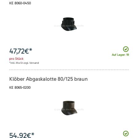
KE 8060-0450
47,72
€*
Auf Lager: 19
pro
Stück
*inkl. MwSt zzgl. Versand
Klöber Abgaskalotte 80/125 braun
KE 8065-0200
54,92
€*