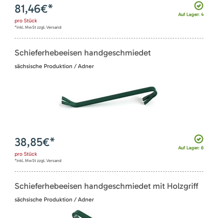
81,46
€*
Auf Lager: 4
pro
Stück
*inkl. MwSt zzgl. Versand
Schieferhebeeisen handgeschmiedet
sächsische Produktion / Adner
38,85
€*
Auf Lager: 6
pro
Stück
*inkl. MwSt zzgl. Versand
Schieferhebeeisen handgeschmiedet mit Holzgriff
sächsische Produktion / Adner