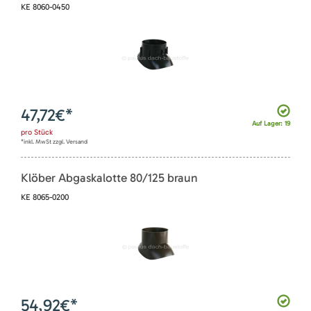
KE 8060-0450
47,72
€*
Auf Lager: 19
pro
Stück
*inkl. MwSt zzgl. Versand
Klöber Abgaskalotte 80/125 braun
KE 8065-0200
54,92
€*