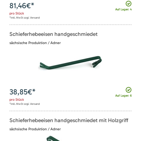
81,46
€*
Auf Lager: 4
pro
Stück
*inkl. MwSt zzgl. Versand
Schieferhebeeisen handgeschmiedet
sächsische Produktion / Adner
38,85
€*
Auf Lager: 6
pro
Stück
*inkl. MwSt zzgl. Versand
Schieferhebeeisen handgeschmiedet mit Holzgriff
sächsische Produktion / Adner