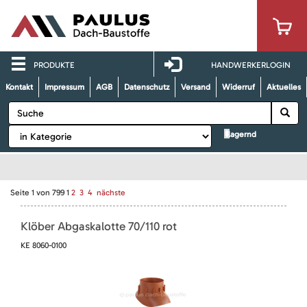
PRODUKTE
HANDWERKERLOGIN
Kontakt
Impressum
AGB
Datenschutz
Versand
Widerruf
Aktuelles
lagernd
Seite
1
von
799
1
2
3
4
nächste
Klöber Abgaskalotte 70/110 rot
KE 8060-0100