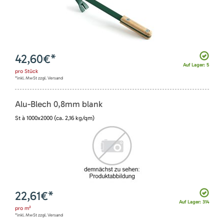
42,60
€*
Auf Lager: 5
pro
Stück
*inkl. MwSt zzgl. Versand
Alu-Blech 0,8mm blank
St à 1000x2000 (ca. 2,16 kg/qm)
22,61
€*
Auf Lager: 314
pro
m²
*inkl. MwSt zzgl. Versand