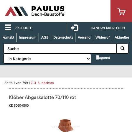
PRODUKTE
HANDWERKERLOGIN
Kontakt
Impressum
AGB
Datenschutz
Versand
Widerruf
Aktuelles
lagernd
Seite
1
von
799
1
2
3
4
nächste
Klöber Abgaskalotte 70/110 rot
KE 8060-0100