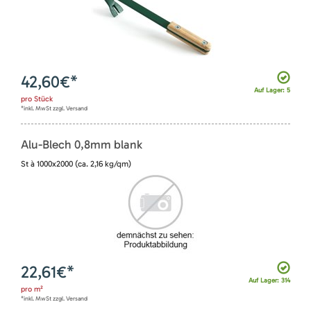
42,60
€*
Auf Lager: 5
pro
Stück
*inkl. MwSt zzgl. Versand
Alu-Blech 0,8mm blank
St à 1000x2000 (ca. 2,16 kg/qm)
22,61
€*
Auf Lager: 314
pro
m²
*inkl. MwSt zzgl. Versand