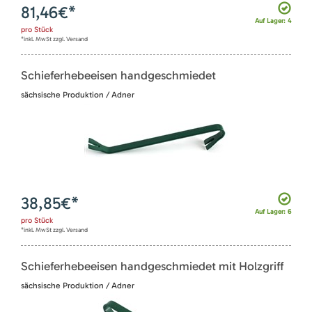
81,46
€*
Auf Lager: 4
pro
Stück
*inkl. MwSt zzgl. Versand
Schieferhebeeisen handgeschmiedet
sächsische Produktion / Adner
38,85
€*
Auf Lager: 6
pro
Stück
*inkl. MwSt zzgl. Versand
Schieferhebeeisen handgeschmiedet mit Holzgriff
sächsische Produktion / Adner