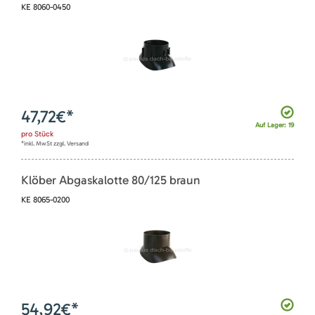
KE 8060-0450
47,72
€*
Auf Lager: 19
pro
Stück
*inkl. MwSt zzgl. Versand
Klöber Abgaskalotte 80/125 braun
KE 8065-0200
54,92
€*