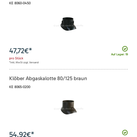
KE 8060-0450
47,72
€*
Auf Lager: 19
pro
Stück
*inkl. MwSt zzgl. Versand
Klöber Abgaskalotte 80/125 braun
KE 8065-0200
54,92
€*