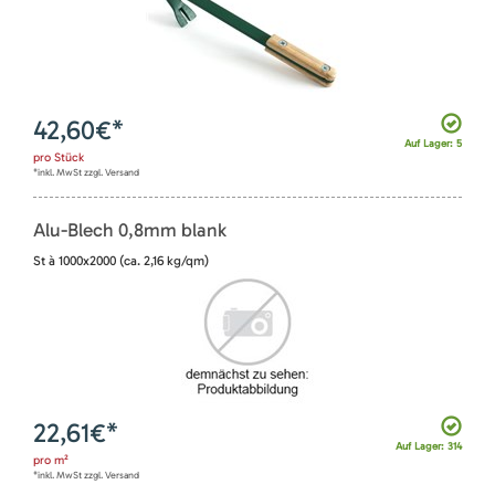
42,60
€*
Auf Lager: 5
pro
Stück
*inkl. MwSt zzgl. Versand
Alu-Blech 0,8mm blank
St à 1000x2000 (ca. 2,16 kg/qm)
22,61
€*
Auf Lager: 314
pro
m²
*inkl. MwSt zzgl. Versand