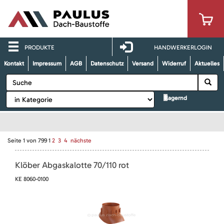
PRODUKTE
HANDWERKERLOGIN
Kontakt
Impressum
AGB
Datenschutz
Versand
Widerruf
Aktuelles
lagernd
Seite
1
von
799
1
2
3
4
nächste
Klöber Abgaskalotte 70/110 rot
KE 8060-0100