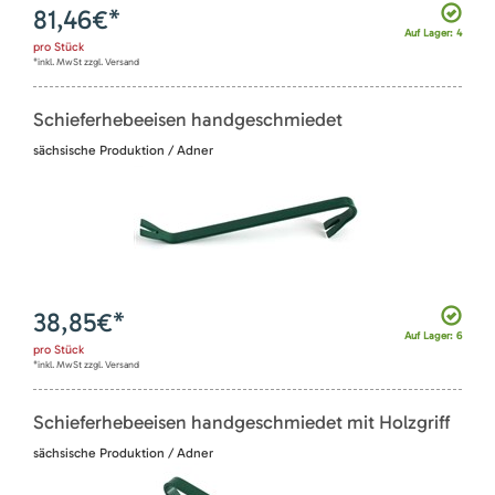
81,46
€*
Auf Lager: 4
pro
Stück
*inkl. MwSt zzgl. Versand
Schieferhebeeisen handgeschmiedet
sächsische Produktion / Adner
38,85
€*
Auf Lager: 6
pro
Stück
*inkl. MwSt zzgl. Versand
Schieferhebeeisen handgeschmiedet mit Holzgriff
sächsische Produktion / Adner