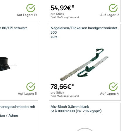
54,92
€*
pro
Stück
Auf Lager: 19
Auf Lager: 2
*inkl. MwSt zzgl. Versand
e 80/125 schwarz
Nageleisen/Flickeisen handgeschmiedet
500
kurz
78,66
€*
pro
Stück
Auf Lager: 6
Auf Lager: 4
*inkl. MwSt zzgl. Versand
 handgeschmiedet mit
Alu-Blech 0,8mm blank
St à 1000x2000 (ca. 2,16 kg/qm)
ion / Adner