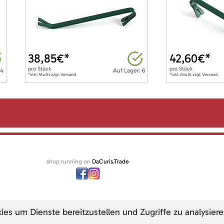
38,85
€*
42,60
€*
pro
Stück
pro
Stück
 4
Auf Lager: 6
*inkl. MwSt zzgl. Versand
*inkl. MwSt zzgl. Versand
shop running on
DaCuris.Trade
s um Dienste bereitzustellen und Zugriffe zu analysiere