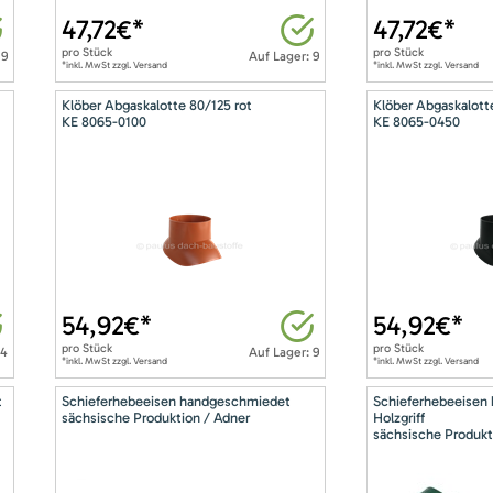
47,72
€*
47,72
€*
pro
Stück
pro
Stück
 9
Auf Lager: 9
*inkl. MwSt zzgl. Versand
*inkl. MwSt zzgl. Versand
Klöber Abgaskalotte 80/125 rot
Klöber Abgaskalott
KE 8065-0100
KE 8065-0450
54,92
€*
54,92
€*
pro
Stück
pro
Stück
14
Auf Lager: 9
*inkl. MwSt zzgl. Versand
*inkl. MwSt zzgl. Versand
t
Schieferhebeeisen handgeschmiedet
Schieferhebeeisen
sächsische Produktion / Adner
Holzgriff
sächsische Produkt