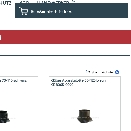
HUTZ
AGB
HANDWERKER
Ihr Warenkorb ist leer.
1
2
3
4
nächste
e 70/110 schwarz
Klöber Abgaskalotte 80/125 braun
KE 8065-0200