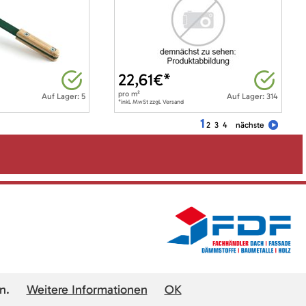
22,61
€*
pro
m²
Auf Lager: 5
Auf Lager: 314
*inkl. MwSt zzgl. Versand
1
2
3
4
nächste
n.
Weitere Informationen
OK