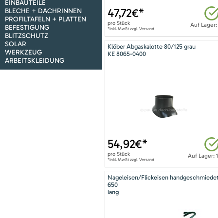
EINBAUTEILE
47,72
€*
BLECHE + DACHRINNEN
PROFILTAFELN + PLATTEN
pro
Stück
Auf Lager:
BEFESTIGUNG
*inkl. MwSt zzgl. Versand
BLITZSCHUTZ
SOLAR
Klöber Abgaskalotte 80/125 grau
WERKZEUG
KE 8065-0400
ARBEITSKLEIDUNG
54,92
€*
pro
Stück
Auf Lager: 
*inkl. MwSt zzgl. Versand
Nageleisen/Flickeisen handgeschmiede
650
lang